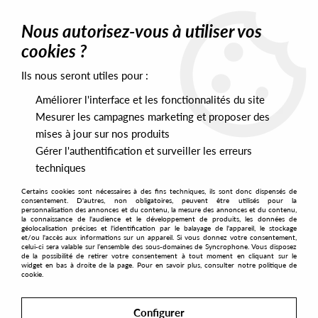
0
Nous autorisez-vous à utiliser vos
cookies ?
Ils nous seront utiles pour :
黒舌 / Black Tongue - One / Two
Home
>
>
Améliorer l'interface et les fonctionnalités du site
Mesurer les campagnes marketing et proposer des
mises à jour sur nos produits
Gérer l'authentification et surveiller les erreurs
techniques
Certains cookies sont nécessaires à des fins techniques, ils sont donc dispensés de
consentement. D'autres, non obligatoires, peuvent être utilisés pour la
personnalisation des annonces et du contenu, la mesure des annonces et du contenu,
la connaissance de l'audience et le développement de produits, les données de
géolocalisation précises et l'identification par le balayage de l'appareil, le stockage
et/ou l'accès aux informations sur un appareil. Si vous donnez votre consentement,
celui-ci sera valable sur l’ensemble des sous-domaines de Syncrophone. Vous disposez
de la possibilité de retirer votre consentement à tout moment en cliquant sur le
widget en bas à droite de la page. Pour en savoir plus, consulter notre politique de
cookie.
Configurer