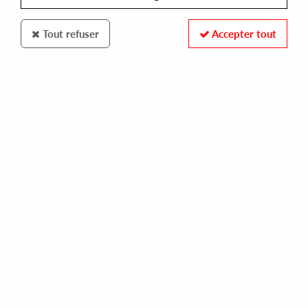
Tout refuser
Accepter tout
Black Tongue
黒舌 / Black Tongue
One / Two
13
,
00
€
incl. taxes
REF. :
BLACKTONGUE01
Pre-order now !
Tracks