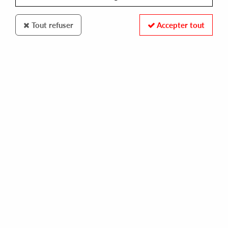
Tout refuser
Accepter tout
NEWS THIS WEEK
VIEW ALL NEW RELEASES
NEW