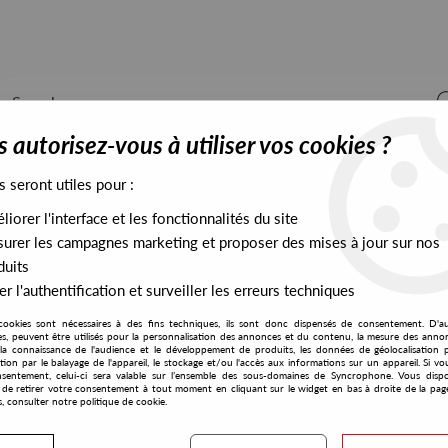
 autorisez-vous à utiliser vos cookies ?
s seront utiles pour :
iorer l'interface et les fonctionnalités du site
ALL STOCK
EXCLUSIVES
PRESALES EXCLUSIVES
urer les campagnes marketing et proposer des mises à jour sur nos
duits
r l'authentification et surveiller les erreurs techniques
art 2
cookies sont nécessaires à des fins techniques, ils sont donc dispensés de consentement. D'a
Phonogramme
res, peuvent être utilisés pour la personnalisation des annonces et du contenu, la mesure des anno
la connaissance de l'audience et le développement de produits, les données de géolocalisation p
Satoshi Tomiie
cation par le balayage de l'appareil, le stockage et/ou l'accès aux informations sur un appareil. Si 
sentement, celui-ci sera valable sur l’ensemble des sous-domaines de Syncrophone. Vous disp
12B Dub Part 2
té de retirer votre consentement à tout moment en cliquant sur le widget en bas à droite de la pag
s, consulter notre politique de cookie.
15
,
90
€
incl. taxes