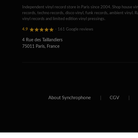
Independent vinyl record store in Paris since 2004. Shop house vin
records, techno records, disco vinyl, funk records, ambient vinyl. R
vinyl records and limited edition vinyl pressings.
4.9
- 161 Google reviews
4 Rue des Taillandiers
75011 Paris, France
About Synchrophone
|
CGV
|