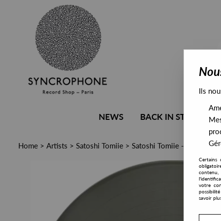
Nous
Ils nou
Amél
NEWS
BACK IN STOCK
Mes
pro
Gére
Home
>
Artists
>
Satoshi Tomiie
>
Satoshi Tomiie - 12B Dub P
Certains 
obligatoi
contenu, 
l'identifi
votre con
possibili
savoir plu