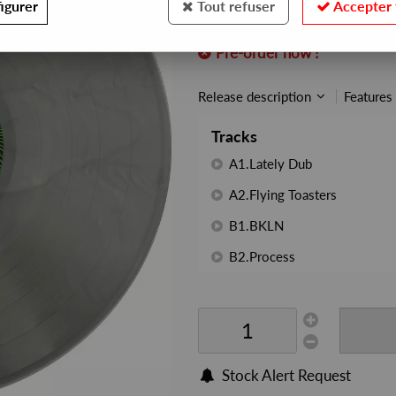
igurer
Tout refuser
Accepter 
REF. :
PHONOGRAMME55
Pre-order now !
Release description
Features
Tracks
A1.Lately Dub
A2.Flying Toasters
B1.BKLN
B2.Process
Stock Alert Request