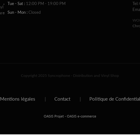
Tue - Sat :
12:00 PM - 19:00 PM
Tel:
yl
Ema
Sun - Mon :
Closed
are
WOR
Chr
Copyright 2025 Syncrophone - Distribution and Vinyl Shop
Mentions légales
|
Contact
|
Politique de Confidentia
-
OASIS Projet
OASIS e-commerce