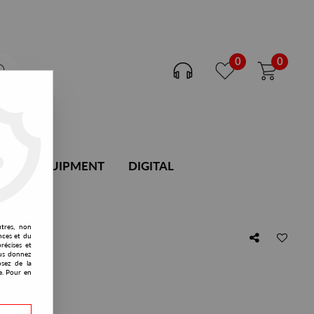
0
0
DJ EQUIPMENT
DIGITAL
utres, non
nces et du
récises et
vous donnez
osez de la
e. Pour en