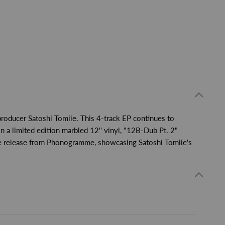
oducer Satoshi Tomiie. This 4-track EP continues to
n a limited edition marbled 12'' vinyl, "12B-Dub Pt. 2"
sive release from Phonogramme, showcasing Satoshi Tomiie's