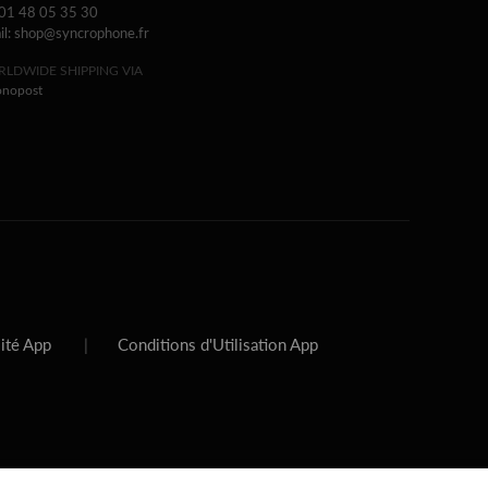
 01 48 05 35 30
il: shop@syncrophone.fr
LDWIDE SHIPPING VIA
onopost
lité App
|
Conditions d'Utilisation App