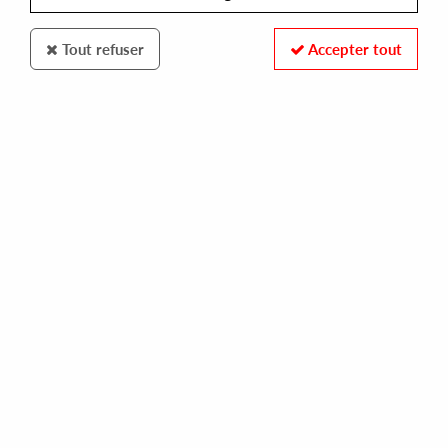
Tout refuser
Accepter tout
IBIZA RECORDS
NOISE FACTORY
archive e.p vol 9