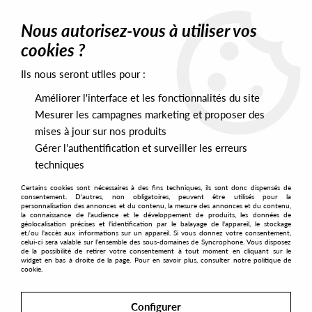
0
Nous autorisez-vous à utiliser vos
cookies ?
Ils nous seront utiles pour :
Home
>
Genres
>
Jungle
Améliorer l'interface et les fonctionnalités du site
Jungle
Mesurer les campagnes marketing et proposer des
mises à jour sur nos produits
Gérer l'authentification et surveiller les erreurs
SORT & FILTER
techniques
Certains cookies sont nécessaires à des fins techniques, ils sont donc dispensés de
PRESALES EXCLUSIVES
consentement. D'autres, non obligatoires, peuvent être utilisés pour la
personnalisation des annonces et du contenu, la mesure des annonces et du contenu,
la connaissance de l'audience et le développement de produits, les données de
géolocalisation précises et l'identification par le balayage de l'appareil, le stockage
12
et/ou l'accès aux informations sur un appareil. Si vous donnez votre consentement,
celui-ci sera valable sur l’ensemble des sous-domaines de Syncrophone. Vous disposez
de la possibilité de retirer votre consentement à tout moment en cliquant sur le
widget en bas à droite de la page. Pour en savoir plus, consulter notre politique de
cookie.
Configurer