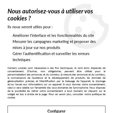
0
Nous autorisez-vous à utiliser vos
cookies ?
Ils nous seront utiles pour :
Home
>
Genres
>
Ambient - Experimental
Améliorer l'interface et les fonctionnalités du site
Ambient - Experimental
Mesurer les campagnes marketing et proposer des
mises à jour sur nos produits
Gérer l'authentification et surveiller les erreurs
SORT & FILTER
techniques
Certains cookies sont nécessaires à des fins techniques, ils sont donc dispensés de
PRESALES EXCLUSIVES
consentement. D'autres, non obligatoires, peuvent être utilisés pour la
personnalisation des annonces et du contenu, la mesure des annonces et du contenu,
la connaissance de l'audience et le développement de produits, les données de
géolocalisation précises et l'identification par le balayage de l'appareil, le stockage
235
et/ou l'accès aux informations sur un appareil. Si vous donnez votre consentement,
celui-ci sera valable sur l’ensemble des sous-domaines de Syncrophone. Vous disposez
de la possibilité de retirer votre consentement à tout moment en cliquant sur le
widget en bas à droite de la page. Pour en savoir plus, consulter notre politique de
cookie.
Configurer