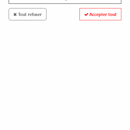
Tout refuser
Accepter tout
APOLLO
APHEX TWIN
selected ambient works 85-92
32,00 €