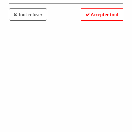
Tout refuser
Accepter tout
Libreville
Niko Tzoukmanis
Tales From The Silent City
33
,
00
€
incl. taxes
REF. :
LVLP-2210
In stock
Tracks