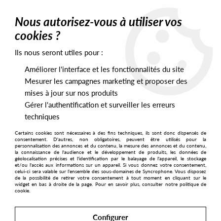
0
Nous autorisez-vous à utiliser vos
cookies ?
Ils nous seront utiles pour :
Home
>
Artists
>
Niko Tzoukmanis
>
Niko Tzoukmanis - Tales From
The Silent City
Améliorer l'interface et les fonctionnalités du site
Mesurer les campagnes marketing et proposer des
mises à jour sur nos produits
Gérer l'authentification et surveiller les erreurs
techniques
Certains cookies sont nécessaires à des fins techniques, ils sont donc dispensés de
consentement. D'autres, non obligatoires, peuvent être utilisés pour la
personnalisation des annonces et du contenu, la mesure des annonces et du contenu,
la connaissance de l'audience et le développement de produits, les données de
géolocalisation précises et l'identification par le balayage de l'appareil, le stockage
et/ou l'accès aux informations sur un appareil. Si vous donnez votre consentement,
celui-ci sera valable sur l’ensemble des sous-domaines de Syncrophone. Vous disposez
de la possibilité de retirer votre consentement à tout moment en cliquant sur le
widget en bas à droite de la page. Pour en savoir plus, consulter notre politique de
cookie.
Configurer