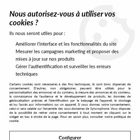
0
Nous autorisez-vous à utiliser vos
cookies ?
Ils nous seront utiles pour :
Home
>
Artists
>
Mega Wave Orchestra
>
Mega Wave Orchestra -
Mega Wave Orchestra
Améliorer l'interface et les fonctionnalités du site
Mesurer les campagnes marketing et proposer des
mises à jour sur nos produits
Gérer l'authentification et surveiller les erreurs
techniques
Certains cookies sont nécessaires à des fins techniques, ils sont donc dispensés de
consentement. D'autres, non obligatoires, peuvent être utilisés pour la
personnalisation des annonces et du contenu, la mesure des annonces et du contenu,
la connaissance de l'audience et le développement de produits, les données de
géolocalisation précises et l'identification par le balayage de l'appareil, le stockage
et/ou l'accès aux informations sur un appareil. Si vous donnez votre consentement,
celui-ci sera valable sur l’ensemble des sous-domaines de Syncrophone. Vous disposez
de la possibilité de retirer votre consentement à tout moment en cliquant sur le
widget en bas à droite de la page. Pour en savoir plus, consulter notre politique de
cookie.
Configurer