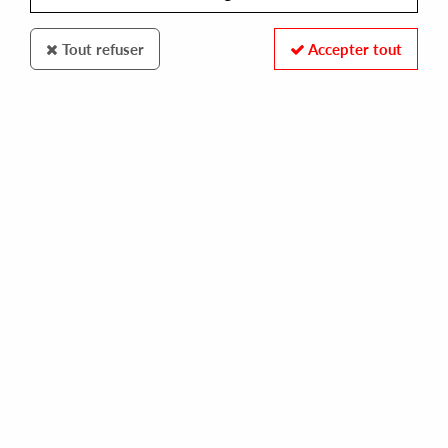
Tout refuser
Accepter tout
Libreville
Mega Wave Orchestra
Mega Wave Orchestra
29
,
99
€
incl. taxes
REF. :
LVLP-1905
Pre-order now !
Tracks