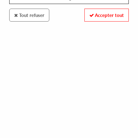
Tout refuser
Accepter tout
Libreville
Albert Alan Owen
Following The Light
25
,
99
€
incl. taxes
REF. :
LVLP-1904
In stock
Tracks