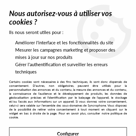
0
Nous autorisez-vous à utiliser vos
cookies ?
Ils nous seront utiles pour :
Home
>
Artists
>
Albert Alan Owen
>
Albert Alan Owen - Following
The Light
Améliorer l'interface et les fonctionnalités du site
Mesurer les campagnes marketing et proposer des
mises à jour sur nos produits
Gérer l'authentification et surveiller les erreurs
techniques
Certains cookies sont nécessaires à des fins techniques, ils sont donc dispensés de
consentement. D'autres, non obligatoires, peuvent être utilisés pour la
personnalisation des annonces et du contenu, la mesure des annonces et du contenu,
la connaissance de l'audience et le développement de produits, les données de
géolocalisation précises et l'identification par le balayage de l'appareil, le stockage
et/ou l'accès aux informations sur un appareil. Si vous donnez votre consentement,
celui-ci sera valable sur l’ensemble des sous-domaines de Syncrophone. Vous disposez
de la possibilité de retirer votre consentement à tout moment en cliquant sur le
widget en bas à droite de la page. Pour en savoir plus, consulter notre politique de
cookie.
Configurer