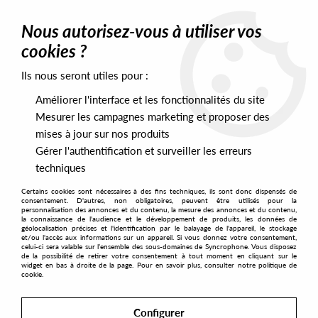
0
Nous autorisez-vous à utiliser vos
cookies ?
Ils nous seront utiles pour :
Home
>
Genres
>
House
>
Tech House
Améliorer l'interface et les fonctionnalités du site
Tech House
Mesurer les campagnes marketing et proposer des
mises à jour sur nos produits
Gérer l'authentification et surveiller les erreurs
SORT & FILTER
techniques
Certains cookies sont nécessaires à des fins techniques, ils sont donc dispensés de
PRESALES EXCLUSIVES
consentement. D'autres, non obligatoires, peuvent être utilisés pour la
personnalisation des annonces et du contenu, la mesure des annonces et du contenu,
la connaissance de l'audience et le développement de produits, les données de
géolocalisation précises et l'identification par le balayage de l'appareil, le stockage
162
et/ou l'accès aux informations sur un appareil. Si vous donnez votre consentement,
celui-ci sera valable sur l’ensemble des sous-domaines de Syncrophone. Vous disposez
de la possibilité de retirer votre consentement à tout moment en cliquant sur le
widget en bas à droite de la page. Pour en savoir plus, consulter notre politique de
cookie.
NEW
Configurer