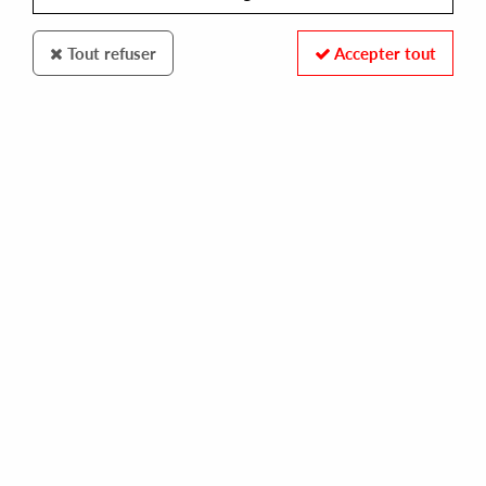
Tout refuser
Accepter tout
ONLINE COLLECTIVE
ROB PEARSON
slipstream (reissue)
20,00 €