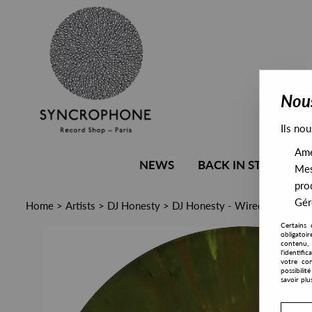
Nous
Ils nou
Amél
NEWS
BACK IN STOCK
Mes
pro
Gére
Home
>
Artists
>
DJ Honesty
>
DJ Honesty - Wired EP (Incl.S
Certains 
obligatoi
contenu, 
l'identifi
votre con
possibili
savoir plu