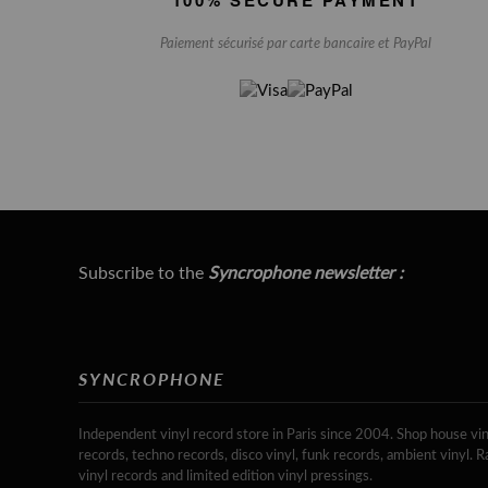
Paiement sécurisé par carte bancaire et PayPal
Subscribe to the
Syncrophone newsletter :
SYNCROPHONE
Independent vinyl record store in Paris since 2004. Shop house vin
records, techno records, disco vinyl, funk records, ambient vinyl. R
vinyl records and limited edition vinyl pressings.