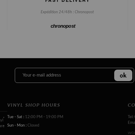
Expédition 24/48h : Chronopost
chronopost
VINYL SHOP HOURS
CO
Tue - Sat :
12:00 PM - 19:00 PM
Tel:
yl
Ema
Sun - Mon :
Closed
are
WOR