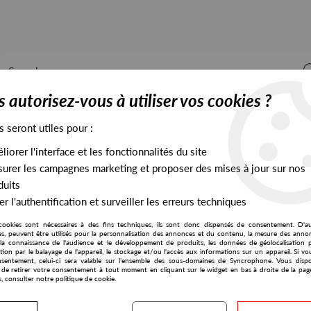
 autorisez-vous à utiliser vos cookies ?
s seront utiles pour :
iorer l'interface et les fonctionnalités du site
ALL STOCK
EXCLUSIVES
PRESALES EXCLUSIVES
urer les campagnes marketing et proposer des mises à jour sur nos
duits
r l'authentification et surveiller les erreurs techniques
atoshi Tomiie Remix)
cookies sont nécessaires à des fins techniques, ils sont donc dispensés de consentement. D'a
Syncrophone
res, peuvent être utilisés pour la personnalisation des annonces et du contenu, la mesure des anno
la connaissance de l'audience et le développement de produits, les données de géolocalisation p
DJ Honesty
cation par le balayage de l'appareil, le stockage et/ou l'accès aux informations sur un appareil. Si 
sentement, celui-ci sera valable sur l’ensemble des sous-domaines de Syncrophone. Vous disp
Wired EP (Incl.Satoshi Tom
té de retirer votre consentement à tout moment en cliquant sur le widget en bas à droite de la pag
s, consulter notre politique de cookie.
15
,
90
€
incl. taxes