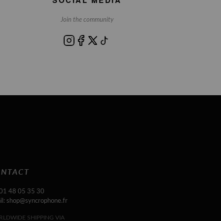
Join the community
NTACT
 01 48 05 35 30
il: shop@syncrophone.fr
LDWIDE SHIPPING VIA