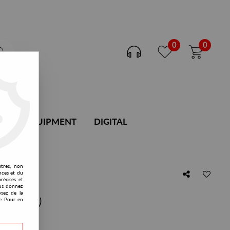
0
0
DJ EQUIPMENT
DIGITAL
utres, non
nces et du
récises et
vous donnez
osez de la
iie Remix)
e. Pour en