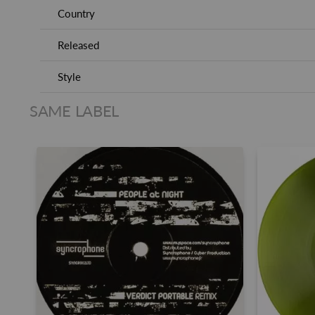
Country
Released
Style
SAME LABEL