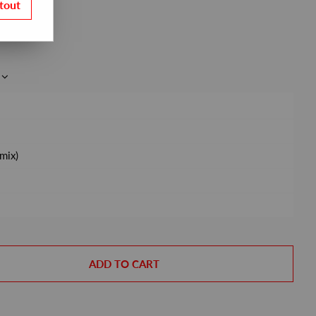
tout
mix)
ADD TO CART