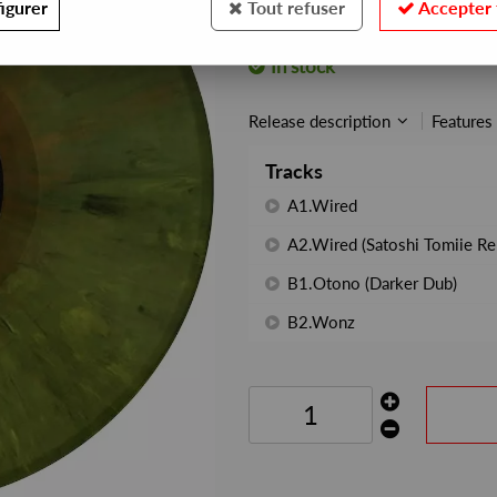
igurer
Tout refuser
Accepter 
REF. :
SYNCRO70
In stock
Release description
Features
Tracks
A1.Wired
A2.Wired (Satoshi Tomiie Re
B1.Otono (Darker Dub)
B2.Wonz