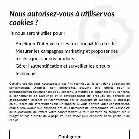
0
Nous autorisez-vous à utiliser vos
cookies ?
Ils nous seront utiles pour :
Home
>
Mentions Légales
Améliorer l'interface et les fonctionnalités du site
Mentions légales
Mesurer les campagnes marketing et proposer des
mises à jour sur nos produits
Gérer l'authentification et surveiller les erreurs
techniques
MENTIONS LÉGALES
Certains cookies sont nécessaires à des fins techniques, ils sont donc dispensés de
consentement. D'autres, non obligatoires, peuvent être utilisés pour la
personnalisation des annonces et du contenu, la mesure des annonces et du contenu,
la connaissance de l'audience et le développement de produits, les données de
géolocalisation précises et l'identification par le balayage de l'appareil, le stockage
et/ou l'accès aux informations sur un appareil. Si vous donnez votre consentement,
celui-ci sera valable sur l’ensemble des sous-domaines de Syncrophone. Vous disposez
1. PRÉSENTATION DU SITE
de la possibilité de retirer votre consentement à tout moment en cliquant sur le
widget en bas à droite de la page. Pour en savoir plus, consulter notre politique de
cookie.
En vertu de l'article 6 de la loi n° 2004-575 du
Configurer
21 juin 2004 pour la confiance dans