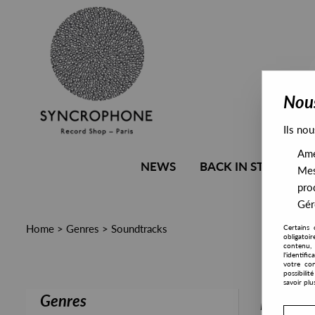
Nous
Ils nou
Amél
NEWS
BACK IN STOCK
Mes
pro
Gére
Home
>
Genres
>
Soundtracks
Certains 
obligatoi
contenu, 
l'identifi
votre con
possibili
savoir plu
Genres
PRESALE