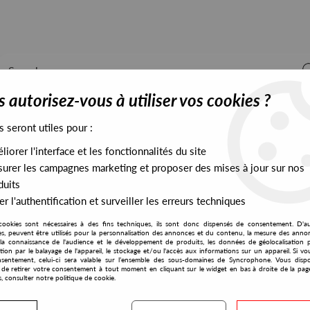
 autorisez-vous à utiliser vos cookies ?
s seront utiles pour :
iorer l'interface et les fonctionnalités du site
ALL STOCK
EXCLUSIVES
PRESALES EXCLUSIVES
urer les campagnes marketing et proposer des mises à jour sur nos
duits
r l'authentification et surveiller les erreurs techniques
cookies sont nécessaires à des fins techniques, ils sont donc dispensés de consentement. D'a
res, peuvent être utilisés pour la personnalisation des annonces et du contenu, la mesure des anno
la connaissance de l'audience et le développement de produits, les données de géolocalisation p
Soundtracks
cation par le balayage de l'appareil, le stockage et/ou l'accès aux informations sur un appareil. Si 
sentement, celui-ci sera valable sur l’ensemble des sous-domaines de Syncrophone. Vous disp
té de retirer votre consentement à tout moment en cliquant sur le widget en bas à droite de la pag
s, consulter notre politique de cookie.
S EXCLUSIVES