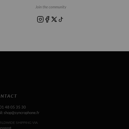
Join the community
NTACT
 01 48 05 35 30
il: shop@syncrophone.fr
LDWIDE SHIPPING VIA
onopost