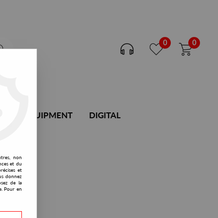
0
0
DJ EQUIPMENT
DIGITAL
utres, non
nces et du
récises et
vous donnez
osez de la
e. Pour en