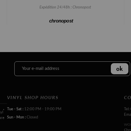
Expédition 24/48h : Chronopost
chronopost
VINYL SHOP HOURS
CO
Tue - Sat :
12:00 PM - 19:00 PM
Tel:
yl
Ema
Sun - Mon :
Closed
are
WOR
Chr