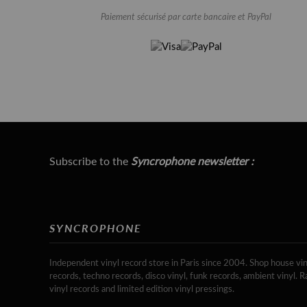
Paiement sécurisé par carte bancaire et PayPal
Subscribe to the
Syncrophone newsletter :
SYNCROPHONE
Independent vinyl record store in Paris since 2004. Shop house vin
records, techno records, disco vinyl, funk records, ambient vinyl. R
vinyl records and limited edition vinyl pressings.