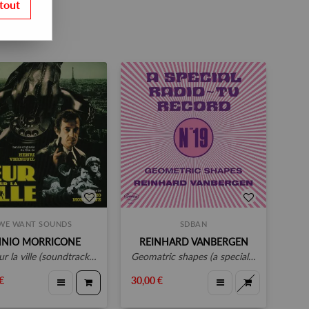
tout
WE WANT SOUNDS
SDBAN
NNIO MORRICONE
REINHARD VANBERGEN
a ville (soundtrack) (record store day 2020)
geomatric shapes (a special radio ~ tv record - n°19)
€
30,00 €