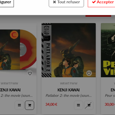
igurer
Tout refuser
Accepter 
4
WRWTFWW
WRWTFWW
KENJI KAWAI
KENJI KAWAI
E
2: the movie (soundtrack)
patlabor 2: the movie (soundtrack)
peur sur l
34,00 €
30,00 