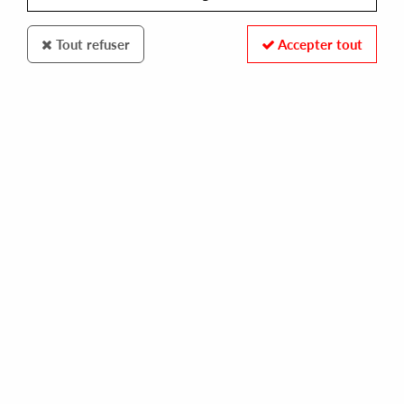
Tout refuser
Accepter tout
MR BONGO
TIM MAIA
disco club
34,00 €