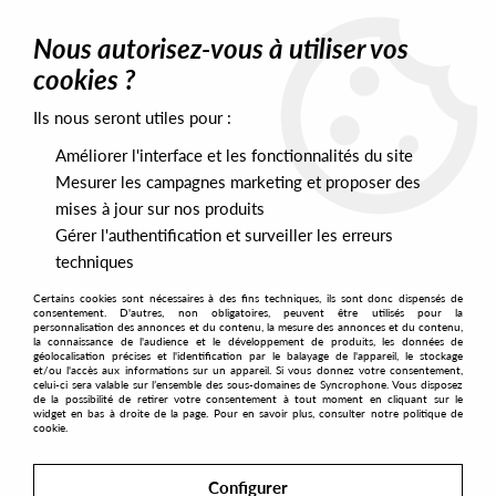
0
Nous autorisez-vous à utiliser vos
cookies ?
Ils nous seront utiles pour :
Home
>
Genres
>
Soul
Améliorer l'interface et les fonctionnalités du site
Soul
Mesurer les campagnes marketing et proposer des
mises à jour sur nos produits
Gérer l'authentification et surveiller les erreurs
SORT & FILTER
techniques
Certains cookies sont nécessaires à des fins techniques, ils sont donc dispensés de
PRESALES EXCLUSIVES
consentement. D'autres, non obligatoires, peuvent être utilisés pour la
personnalisation des annonces et du contenu, la mesure des annonces et du contenu,
la connaissance de l'audience et le développement de produits, les données de
géolocalisation précises et l'identification par le balayage de l'appareil, le stockage
27
et/ou l'accès aux informations sur un appareil. Si vous donnez votre consentement,
celui-ci sera valable sur l’ensemble des sous-domaines de Syncrophone. Vous disposez
de la possibilité de retirer votre consentement à tout moment en cliquant sur le
widget en bas à droite de la page. Pour en savoir plus, consulter notre politique de
cookie.
Configurer