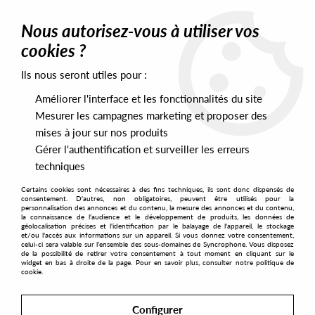
0
Nous autorisez-vous à utiliser vos
cookies ?
Ils nous seront utiles pour :
Home
>
Artists
>
Derrick Cross
>
Derrick Cross - Never Too Much
Améliorer l'interface et les fonctionnalités du site
Mesurer les campagnes marketing et proposer des
mises à jour sur nos produits
Gérer l'authentification et surveiller les erreurs
techniques
Certains cookies sont nécessaires à des fins techniques, ils sont donc dispensés de
consentement. D'autres, non obligatoires, peuvent être utilisés pour la
personnalisation des annonces et du contenu, la mesure des annonces et du contenu,
la connaissance de l'audience et le développement de produits, les données de
géolocalisation précises et l'identification par le balayage de l'appareil, le stockage
et/ou l'accès aux informations sur un appareil. Si vous donnez votre consentement,
celui-ci sera valable sur l’ensemble des sous-domaines de Syncrophone. Vous disposez
de la possibilité de retirer votre consentement à tout moment en cliquant sur le
widget en bas à droite de la page. Pour en savoir plus, consulter notre politique de
cookie.
Configurer