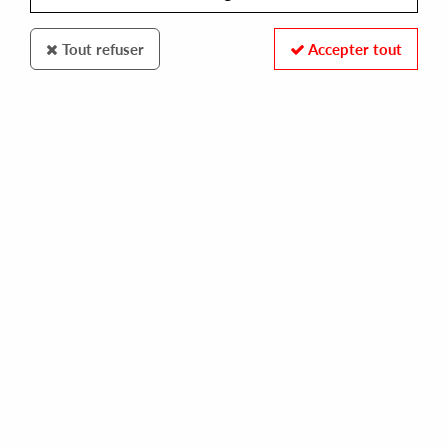
Tout refuser
Accepter tout
Athens Of The North
Derrick Cross
Never Too Much
14
,
00
€
incl. taxes
REF. :
ATH091
Pre-order now !
Tracks