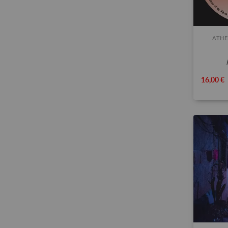
ATHE
16,00 €