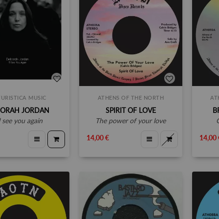
URISTICA MUSIC
ATHENS OF THE NORTH
AT
ORAH JORDAN
SPIRIT OF LOVE
B
'll see you again
the power of your love
14,00 €
14,00 