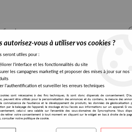
 autorisez-vous à utiliser vos cookies ?
s seront utiles pour :
iorer l'interface et les fonctionnalités du site
ALL STOCK
EXCLUSIVES
PRESALES EXCLUSIVES
urer les campagnes marketing et proposer des mises à jour sur nos
duits
r l'authentification et surveiller les erreurs techniques
cookies sont nécessaires à des fins techniques, ils sont donc dispensés de consentement. D'a
res, peuvent être utilisés pour la personnalisation des annonces et du contenu, la mesure des anno
la connaissance de l'audience et le développement de produits, les données de géolocalisation p
Soul - R&B
cation par le balayage de l'appareil, le stockage et/ou l'accès aux informations sur un appareil. Si 
sentement, celui-ci sera valable sur l’ensemble des sous-domaines de Syncrophone. Vous disp
té de retirer votre consentement à tout moment en cliquant sur le widget en bas à droite de la pag
s, consulter notre politique de cookie.
S EXCLUSIVES