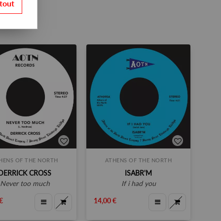
tout
HENS OF THE NORTH
ATHENS OF THE NORTH
DERRICK CROSS
ISABR'M
never too much
if i had you
€
14,00 €