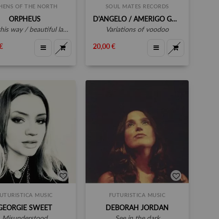
HENS OF THE NORTH
SOUL MATES RECORDS
ORPHEUS
D'ANGELO / AMERIGO GAZAWAY
 this way / beautiful lady
variations of voodoo
€
20,00 €
UTURISTICA MUSIC
FUTURISTICA MUSIC
GEORGIE SWEET
DEBORAH JORDAN
misunderstood
see in the dark