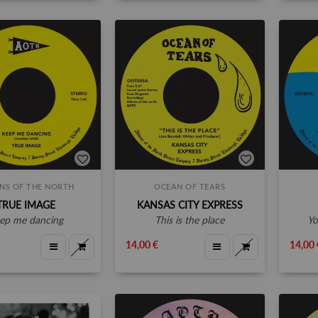
NS OF THE NORTH
OCEAN OF TEARS
TRUE IMAGE
KANSAS CITY EXPRESS
eep me dancing
this is the place
y
14,00 €
14,00 