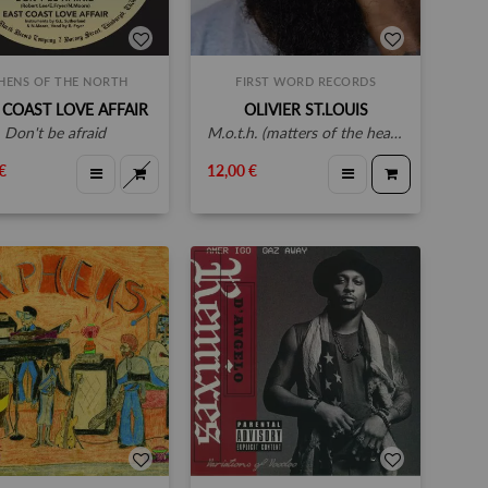
HENS OF THE NORTH
FIRST WORD RECORDS
 COAST LOVE AFFAIR
OLIVIER ST.LOUIS
don't be afraid
m.o.t.h. (matters of the heartless)
€
12,00 €