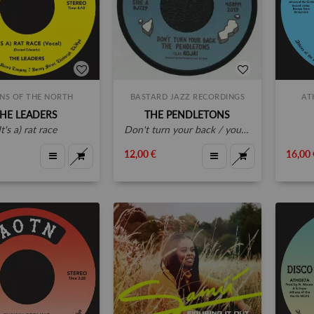
NS OF THE NORTH
BASTARD JAZZ RECORDINGS
AT
HE LEADERS
THE PENDLETONS
(it's a) rat race
don't turn your back / you do you (potatohead people remix)
12,00 €
16,00 