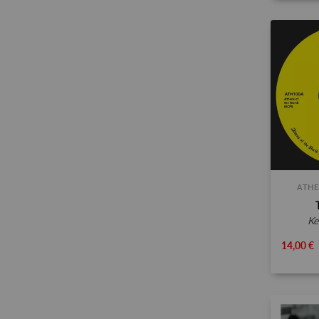
ATHE
k
14,00 €