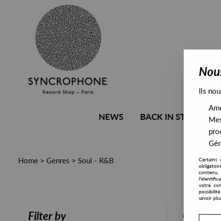
Nous
Ils nou
Amél
NEWS
BACK IN STOCK
Mes
pro
Gére
Home
>
Genres
>
Soul - R&B
Certains 
obligatoi
contenu, 
l'identifi
votre con
possibili
savoir plu
PRESALE
Filter by