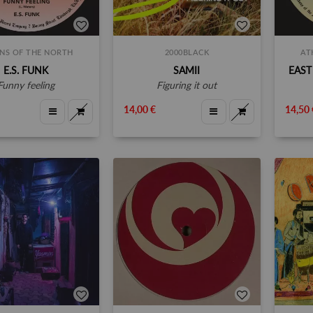
NS OF THE NORTH
2000BLACK
AT
E.S. FUNK
SAMII
EAST
funny feeling
figuring it out
14,00 €
14,50 