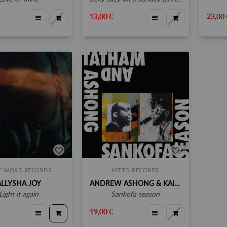
13,00 €
23,00 
ST WORD RECORDS
KITTO RECORDS
ALLYSHA JOY
ANDREW ASHONG & KAIDI TATHAM
light it again
sankofa season
19,00 €