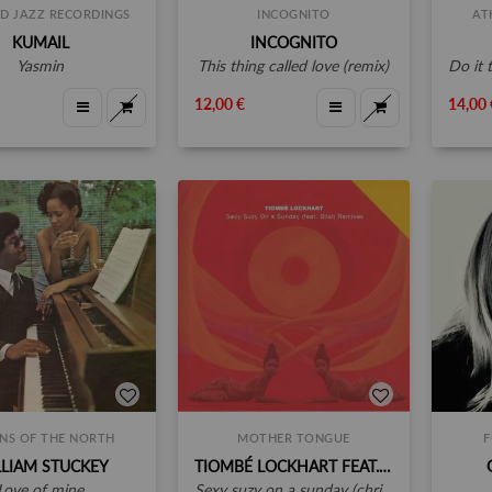
D JAZZ RECORDINGS
INCOGNITO
AT
KUMAIL
INCOGNITO
yasmin
this thing called love (remix)
do it
12,00 €
14,00 
NS OF THE NORTH
MOTHER TONGUE
F
LIAM STUCKEY
TIOMBÉ LOCKHART FEAT. BILAL
love of mine
sexy suzy on a sunday (christian scott & carlos niño remixes) 7"