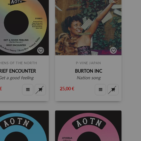
HENS OF THE NORTH
P-VINE JAPAN
RIEF ENCOUNTER
BURTON INC
get a good feeling
nation song
€
25,00 €