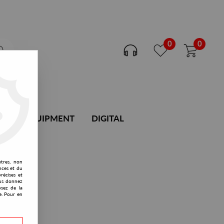
0
0
DJ EQUIPMENT
DIGITAL
utres, non
nces et du
récises et
vous donnez
osez de la
e. Pour en