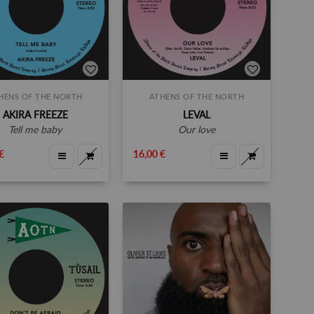
HENS OF THE NORTH
ATHENS OF THE NORTH
AKIRA FREEZE
LEVAL
tell me baby
our love
€
16,00 €