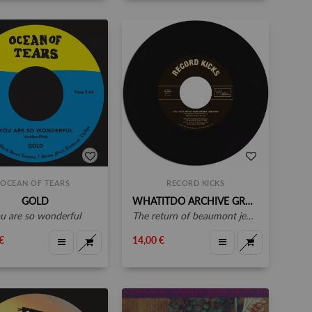
OCEAN OF TEARS
RECORD KICKS
GOLD
WHATITDO ARCHIVE GROUP
ou are so wonderful
the return of beaumont jenkins / la pietra
€
14,00 €