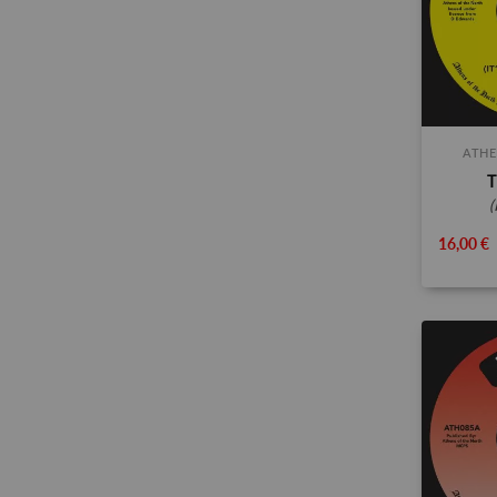
ATHE
T
16,00 €