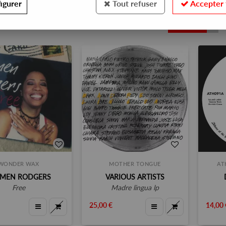
igurer
Tout refuser
Accepter 
39
WONDER WAX
MOTHER TONGUE
AT
MEN RODGERS
VARIOUS ARTISTS
free
madre lingua lp
25,00 €
14,00 