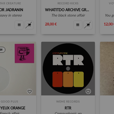
TAR CREATURE
RECORD KICKS
VO
OR JADRANIN
WHATITDO ARCHIVE GROUP
heavy in stereo
the black stone affair
you g
28,00 €
12,00 
ER
GOOD PLUS
WEME RECORDS
 YEUX ORANGE
RTR
french affair
compuphonic ep