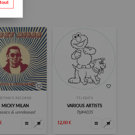
tout
BETINO'S RECORDS
TTJ EDITS
MICKY MILAN
VARIOUS ARTISTS
lassics & unreleased
ttj#4035
€
12,00 €