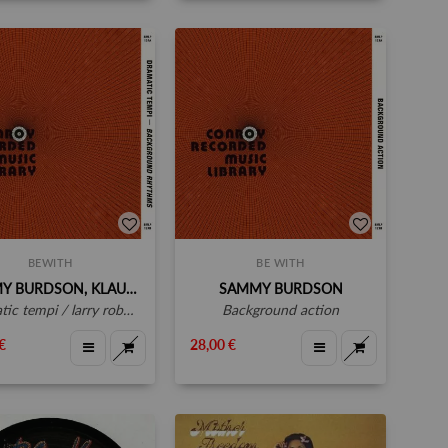
BEWITH
BE WITH
SAMMY BURDSON, KLAUS WEISS, LARRY ROBBINS
SAMMY BURDSON
tempi / larry robbins background rhythms
background action
€
28,00 €