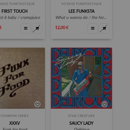
YAGE FUNKTASTIQUE
VOYAGE FUNKTASTIQUE
FIRST TOUCH
LEE FUNKSTA
ot it baby / crampjuice
what u wanna do / the formula
€
12,00 €
COMMON SERIES
STAR CREATURE
XXXV
SAUCY LADY
funk for food
delirious