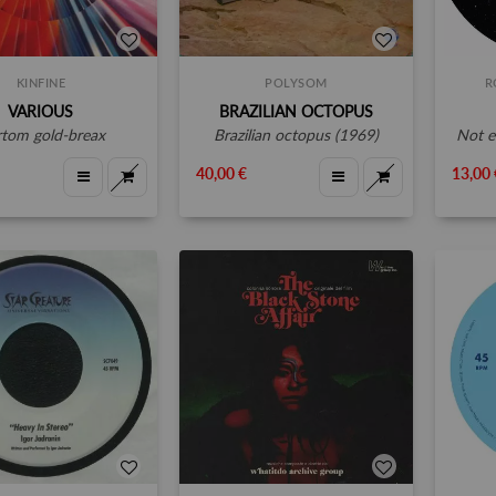
KINFINE
POLYSOM
R
VARIOUS
BRAZILIAN OCTOPUS
urtom gold-breax
brazilian octopus (1969)
not 
40,00 €
13,00 