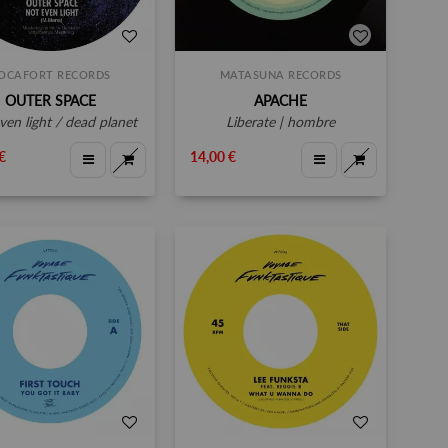
OCAFORT RECORDS
MATASUNA RECORDS
OUTER SPACE
APACHE
even light / dead planet
liberate | hombre
€
14,00 €