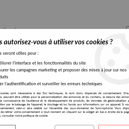
 autorisez-vous à utiliser vos cookies ?
s seront utiles pour :
iorer l'interface et les fonctionnalités du site
ALL STOCK
EXCLUSIVES
PRESALES EXCLUSIVES
urer les campagnes marketing et proposer des mises à jour sur nos
duits
r l'authentification et surveiller les erreurs techniques
cookies sont nécessaires à des fins techniques, ils sont donc dispensés de consentement. D'a
res, peuvent être utilisés pour la personnalisation des annonces et du contenu, la mesure des anno
la connaissance de l'audience et le développement de produits, les données de géolocalisation p
Funk
cation par le balayage de l'appareil, le stockage et/ou l'accès aux informations sur un appareil. Si 
sentement, celui-ci sera valable sur l’ensemble des sous-domaines de Syncrophone. Vous disp
té de retirer votre consentement à tout moment en cliquant sur le widget en bas à droite de la pag
s, consulter notre politique de cookie.
S EXCLUSIVES