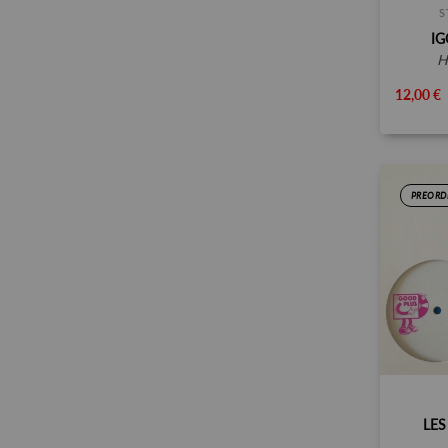
S
IG
12,00 €
PREORD
LES