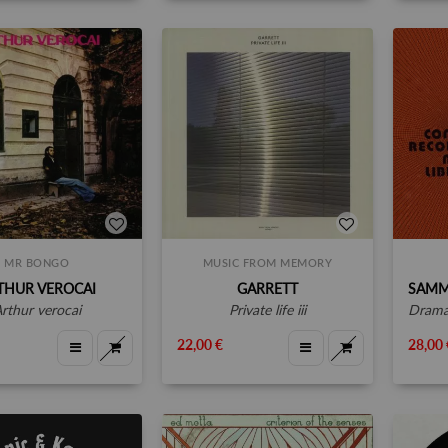
MR BONGO
MUSIC FROM MEMORY
THUR VEROCAI
GARRETT
arthur verocai
private life iii
dramatic 
22,00 €
28,00 