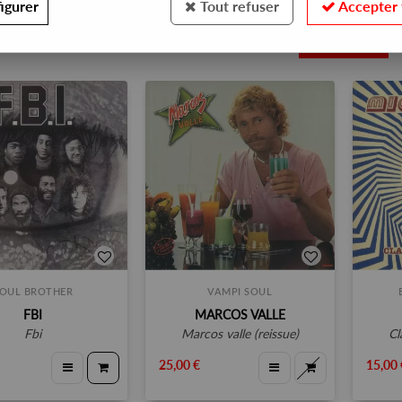
igurer
Tout refuser
Accepter 
28
OUL BROTHER
VAMPI SOUL
FBI
MARCOS VALLE
fbi
marcos valle (reissue)
c
25,00 €
15,00 