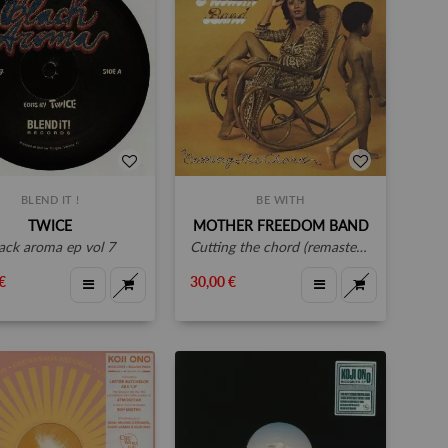
BLEND IT !
BE WITH
TWICE
MOTHER FREEDOM BAND
black aroma ep vol 7
cutting the chord (remastered)
€
30,00 €