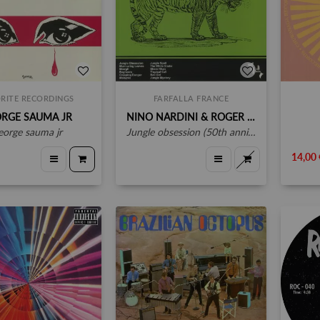
RITE RECORDINGS
FARFALLA FRANCE
RGE SAUMA JR
NINO NARDINI & ROGER ROGER
george sauma jr
jungle obsession (50th anniversary edition) (remastered)
14,00 