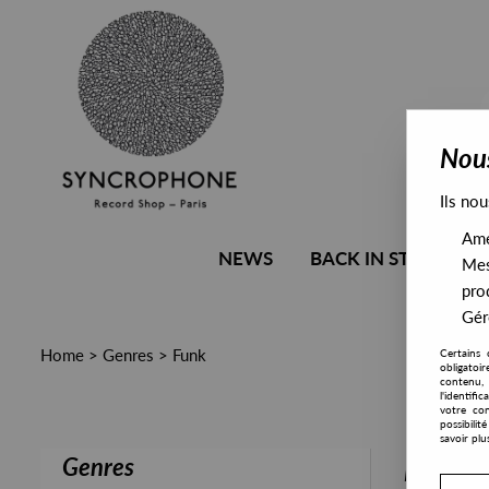
Nous
Ils nou
Amél
NEWS
BACK IN STOCK
Mes
pro
Gére
Home
>
Genres
>
Funk
Certains 
obligatoi
contenu, 
l'identifi
votre con
possibili
savoir plu
Genres
PRESALE