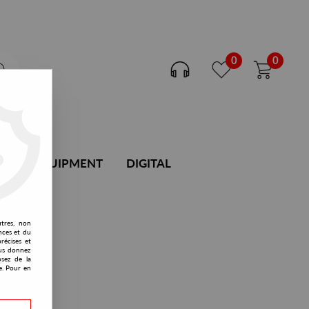
0
0
DJ EQUIPMENT
DIGITAL
utres, non
nces et du
récises et
vous donnez
osez de la
e. Pour en