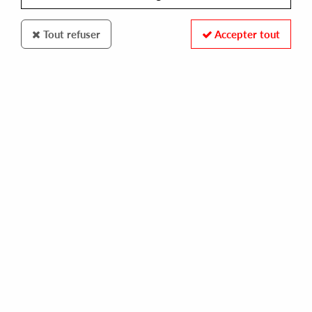
Tout refuser
Accepter tout
Star Creature
SAUCY LADY
Delirious
24
,
00
€
incl. taxes
REF. :
SC1230
Pre-order now !
Tracks