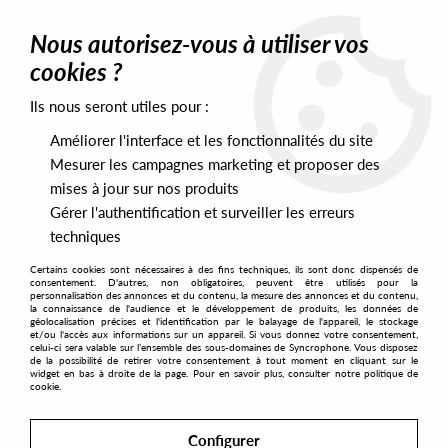
0
Nous autorisez-vous à utiliser vos
cookies ?
Ils nous seront utiles pour :
Home
>
Artists
>
Saucy Lady
>
SAUCY LADY - Delirious
Améliorer l'interface et les fonctionnalités du site
Mesurer les campagnes marketing et proposer des
mises à jour sur nos produits
Gérer l'authentification et surveiller les erreurs
techniques
Certains cookies sont nécessaires à des fins techniques, ils sont donc dispensés de
consentement. D'autres, non obligatoires, peuvent être utilisés pour la
personnalisation des annonces et du contenu, la mesure des annonces et du contenu,
la connaissance de l'audience et le développement de produits, les données de
géolocalisation précises et l'identification par le balayage de l'appareil, le stockage
et/ou l'accès aux informations sur un appareil. Si vous donnez votre consentement,
celui-ci sera valable sur l’ensemble des sous-domaines de Syncrophone. Vous disposez
de la possibilité de retirer votre consentement à tout moment en cliquant sur le
widget en bas à droite de la page. Pour en savoir plus, consulter notre politique de
cookie.
Configurer