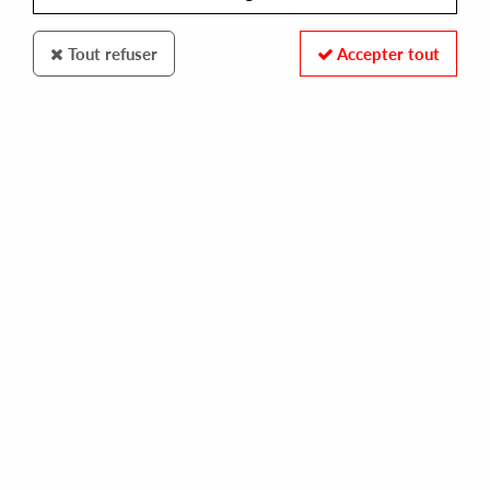
Tout refuser
Accepter tout
Star Creature
The Vapor Caves
Sacrifice (Remixes)
15
,
00
€
incl. taxes
REF. :
SC7070
In stock
Tracks