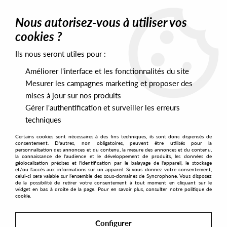
0
Nous autorisez-vous à utiliser vos
cookies ?
Ils nous seront utiles pour :
Home
>
Artists
>
The Vapor Caves
>
The Vapor Caves - Sacrifice
(Remixes)
Améliorer l'interface et les fonctionnalités du site
Mesurer les campagnes marketing et proposer des
mises à jour sur nos produits
Gérer l'authentification et surveiller les erreurs
techniques
Certains cookies sont nécessaires à des fins techniques, ils sont donc dispensés de
consentement. D'autres, non obligatoires, peuvent être utilisés pour la
personnalisation des annonces et du contenu, la mesure des annonces et du contenu,
la connaissance de l'audience et le développement de produits, les données de
géolocalisation précises et l'identification par le balayage de l'appareil, le stockage
et/ou l'accès aux informations sur un appareil. Si vous donnez votre consentement,
celui-ci sera valable sur l’ensemble des sous-domaines de Syncrophone. Vous disposez
de la possibilité de retirer votre consentement à tout moment en cliquant sur le
widget en bas à droite de la page. Pour en savoir plus, consulter notre politique de
cookie.
Configurer