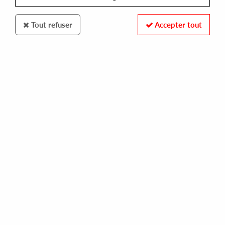
Tout refuser
Accepter tout
Libreville
The William Penn Jazz Ensemble
Carvings (Reissue)
30
,
00
€
incl. taxes
REF. :
LVLP-2109
In stock
Tracks