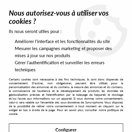
0
Nous autorisez-vous à utiliser vos
cookies ?
Ils nous seront utiles pour :
Home
>
Artists
>
The William Penn Jazz Ensemble
>
The William
Penn Jazz Ensemble - Carvings (Reissue)
Améliorer l'interface et les fonctionnalités du site
Mesurer les campagnes marketing et proposer des
mises à jour sur nos produits
Gérer l'authentification et surveiller les erreurs
techniques
Certains cookies sont nécessaires à des fins techniques, ils sont donc dispensés de
consentement. D'autres, non obligatoires, peuvent être utilisés pour la
personnalisation des annonces et du contenu, la mesure des annonces et du contenu,
la connaissance de l'audience et le développement de produits, les données de
géolocalisation précises et l'identification par le balayage de l'appareil, le stockage
et/ou l'accès aux informations sur un appareil. Si vous donnez votre consentement,
celui-ci sera valable sur l’ensemble des sous-domaines de Syncrophone. Vous disposez
de la possibilité de retirer votre consentement à tout moment en cliquant sur le
widget en bas à droite de la page. Pour en savoir plus, consulter notre politique de
cookie.
Configurer