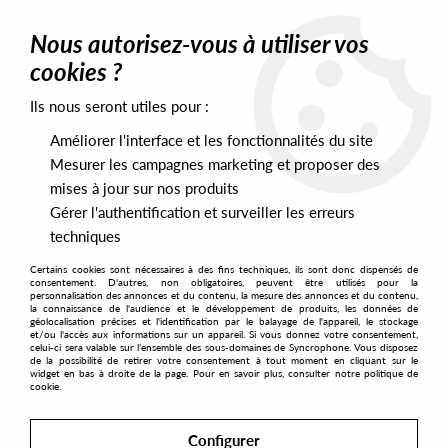
0
Nous autorisez-vous à utiliser vos
cookies ?
Ils nous seront utiles pour :
Home
>
DJ Equipment
>
Stylus & Cartridges
>
Stylus Elektro
Améliorer l'interface et les fonctionnalités du site
Mesurer les campagnes marketing et proposer des
mises à jour sur nos produits
Gérer l'authentification et surveiller les erreurs
techniques
Certains cookies sont nécessaires à des fins techniques, ils sont donc dispensés de
consentement. D'autres, non obligatoires, peuvent être utilisés pour la
personnalisation des annonces et du contenu, la mesure des annonces et du contenu,
la connaissance de l'audience et le développement de produits, les données de
géolocalisation précises et l'identification par le balayage de l'appareil, le stockage
et/ou l'accès aux informations sur un appareil. Si vous donnez votre consentement,
celui-ci sera valable sur l’ensemble des sous-domaines de Syncrophone. Vous disposez
de la possibilité de retirer votre consentement à tout moment en cliquant sur le
widget en bas à droite de la page. Pour en savoir plus, consulter notre politique de
cookie.
Configurer