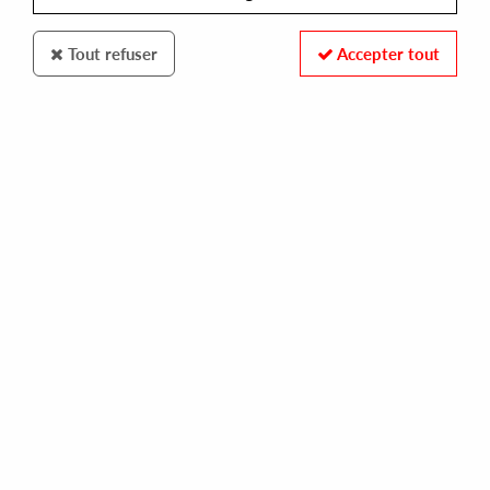
Tout refuser
Accepter tout
Ortofon
Stylus Elektro
55
,
00
€
incl. taxes
REF. :
STYLUS-ELECTR
In stock
Remplacement stylus for cartridges Elektro
Tracks