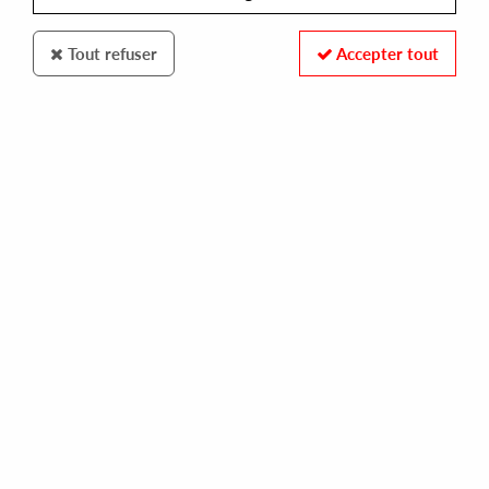
Tout refuser
Accepter tout
ORTOFON
STYLUS MKII CLUB
63,00 €