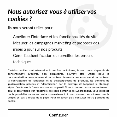
0
Nous autorisez-vous à utiliser vos
cookies ?
Ils nous seront utiles pour :
Home
>
DJ Equipment
>
Stylus & Cartridges
Améliorer l'interface et les fonctionnalités du site
Stylus & Cartridges
Mesurer les campagnes marketing et proposer des
mises à jour sur nos produits
Gérer l'authentification et surveiller les erreurs
SORT & FILTER
techniques
Certains cookies sont nécessaires à des fins techniques, ils sont donc dispensés de
PRESALES EXCLUSIVES
consentement. D'autres, non obligatoires, peuvent être utilisés pour la
personnalisation des annonces et du contenu, la mesure des annonces et du contenu,
la connaissance de l'audience et le développement de produits, les données de
géolocalisation précises et l'identification par le balayage de l'appareil, le stockage
27
et/ou l'accès aux informations sur un appareil. Si vous donnez votre consentement,
celui-ci sera valable sur l’ensemble des sous-domaines de Syncrophone. Vous disposez
de la possibilité de retirer votre consentement à tout moment en cliquant sur le
widget en bas à droite de la page. Pour en savoir plus, consulter notre politique de
cookie.
Configurer