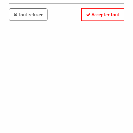
Tout refuser
Accepter tout
Ortofon
OM Q.Bert
68
,
99
€
incl. taxes
REF. :
OM-QBERT
Pre-order now !
cartridge OM "Q.Bert"
Tracks