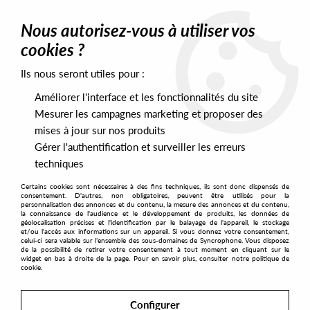
0
Nous autorisez-vous à utiliser vos
cookies ?
Ils nous seront utiles pour :
Home
>
DJ Equipment
>
Stylus & Cartridges
>
OM Q.Bert
Améliorer l'interface et les fonctionnalités du site
Mesurer les campagnes marketing et proposer des
mises à jour sur nos produits
Gérer l'authentification et surveiller les erreurs
techniques
Certains cookies sont nécessaires à des fins techniques, ils sont donc dispensés de
consentement. D'autres, non obligatoires, peuvent être utilisés pour la
personnalisation des annonces et du contenu, la mesure des annonces et du contenu,
la connaissance de l'audience et le développement de produits, les données de
géolocalisation précises et l'identification par le balayage de l'appareil, le stockage
et/ou l'accès aux informations sur un appareil. Si vous donnez votre consentement,
celui-ci sera valable sur l’ensemble des sous-domaines de Syncrophone. Vous disposez
de la possibilité de retirer votre consentement à tout moment en cliquant sur le
widget en bas à droite de la page. Pour en savoir plus, consulter notre politique de
cookie.
Configurer