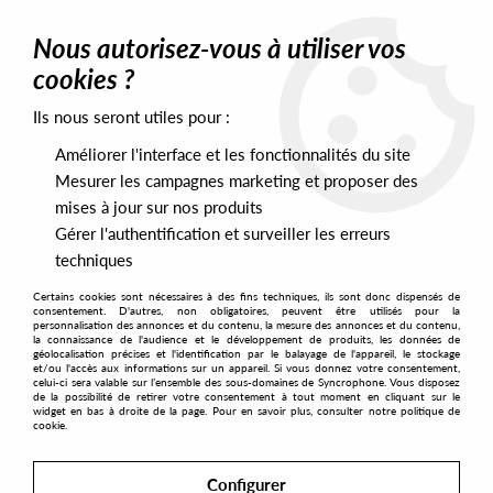
0
Nous autorisez-vous à utiliser vos
cookies ?
Ils nous seront utiles pour :
Home
>
Artists
>
Larry Heard
>
Larry Heard Presents Mr White -
The Sun Cant Compare / You Rock Me
Améliorer l'interface et les fonctionnalités du site
Mesurer les campagnes marketing et proposer des
mises à jour sur nos produits
Gérer l'authentification et surveiller les erreurs
techniques
Certains cookies sont nécessaires à des fins techniques, ils sont donc dispensés de
consentement. D'autres, non obligatoires, peuvent être utilisés pour la
personnalisation des annonces et du contenu, la mesure des annonces et du contenu,
la connaissance de l'audience et le développement de produits, les données de
géolocalisation précises et l'identification par le balayage de l'appareil, le stockage
et/ou l'accès aux informations sur un appareil. Si vous donnez votre consentement,
celui-ci sera valable sur l’ensemble des sous-domaines de Syncrophone. Vous disposez
de la possibilité de retirer votre consentement à tout moment en cliquant sur le
widget en bas à droite de la page. Pour en savoir plus, consulter notre politique de
cookie.
Configurer