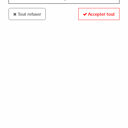
Tout refuser
Accepter tout
Alleviated
Larry Heard Presents Mr White
The Sun Cant Compare / You Rock Me
17
,
00
€
incl. taxes
REF. :
ML2225
Pre-order now !
Tracks