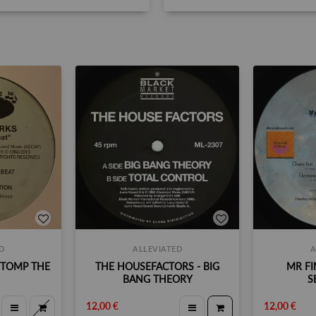
D
ALLEVIATED
A
STOMP THE
THE HOUSEFACTORS - BIG
MR FI
BANG THEORY
S
12,00 €
12,00 €