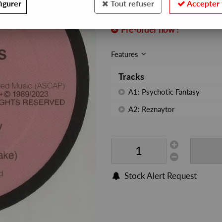
igurer
Tout refuser
Accepter 
REF. :
MU2413
Pre-order now !
Features
Tracks
A1: Psychotic Fantasy
A2: Reznaytor
Stock Alert Request