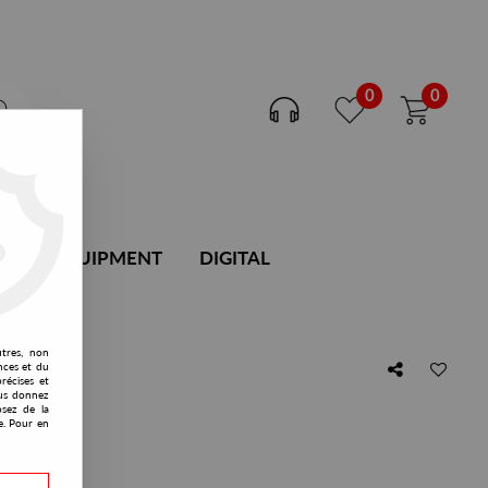
0
0
DJ EQUIPMENT
DIGITAL
utres, non
nces et du
récises et
vous donnez
osez de la
e. Pour en