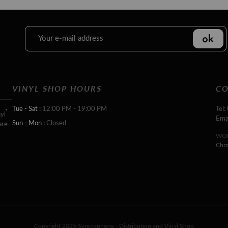
VINYL SHOP HOURS
CO
Tue - Sat :
12:00 PM - 19:00 PM
Tel:
yl
Ema
Sun - Mon :
Closed
are
WOR
Chr
Copyright 2025 Syncrophone - Distribution and Vinyl Shop