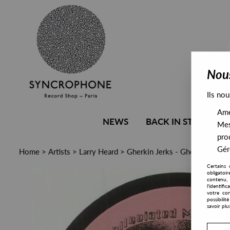
Nous
Ils nou
Amél
NEWS
BACK IN STOCK
Mes
pro
Gére
Home
>
Artists
>
Larry Heard
>
Gherkin Jerks - Gherkin Jerks
Certains 
obligatoi
contenu, 
l'identifi
votre con
possibili
savoir plu