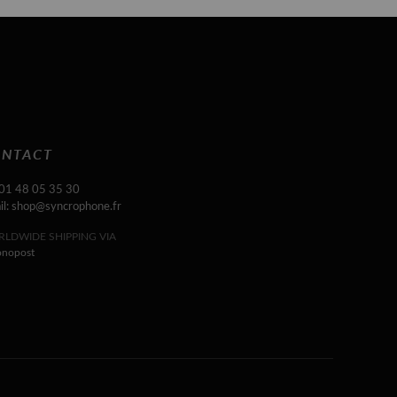
NTACT
 01 48 05 35 30
il: shop@syncrophone.fr
LDWIDE SHIPPING VIA
onopost