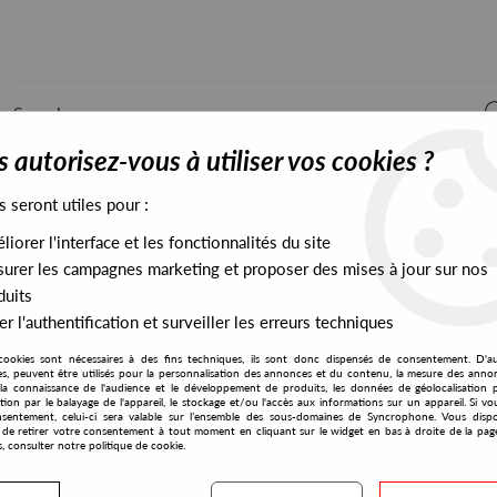
 autorisez-vous à utiliser vos cookies ?
s seront utiles pour :
iorer l'interface et les fonctionnalités du site
ALL STOCK
EXCLUSIVES
PRESALES EXCLUSIVES
urer les campagnes marketing et proposer des mises à jour sur nos
duits
r l'authentification et surveiller les erreurs techniques
cookies sont nécessaires à des fins techniques, ils sont donc dispensés de consentement. D'a
Alleviated
res, peuvent être utilisés pour la personnalisation des annonces et du contenu, la mesure des anno
la connaissance de l'audience et le développement de produits, les données de géolocalisation p
Gherkin Jerks
cation par le balayage de l'appareil, le stockage et/ou l'accès aux informations sur un appareil. Si 
sentement, celui-ci sera valable sur l’ensemble des sous-domaines de Syncrophone. Vous disp
Gherkin Jerks
té de retirer votre consentement à tout moment en cliquant sur le widget en bas à droite de la pag
s, consulter notre politique de cookie.
15
,
00
€
incl. taxes