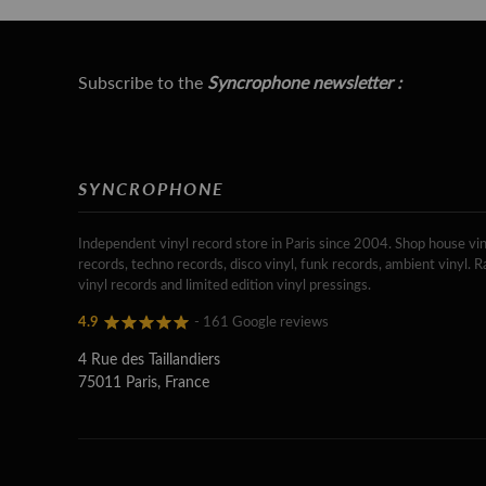
Subscribe to the
Syncrophone newsletter :
SYNCROPHONE
Independent vinyl record store in Paris since 2004. Shop house vin
records, techno records, disco vinyl, funk records, ambient vinyl. R
vinyl records and limited edition vinyl pressings.
4.9
- 161 Google reviews
4 Rue des Taillandiers
75011 Paris, France