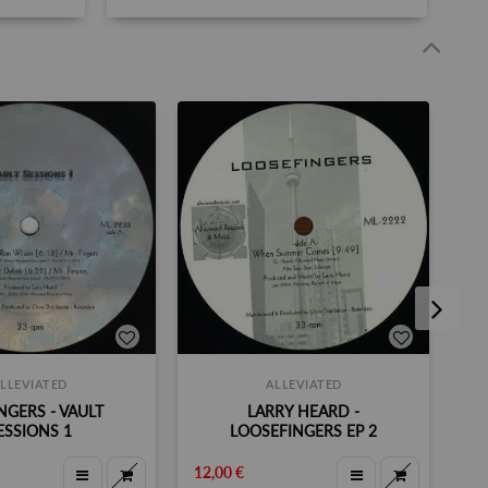
LLEVIATED
ALLEVIATED
NGERS - VAULT
LARRY HEARD -
ESSIONS 1
LOOSEFINGERS EP 2
12,00 €
12