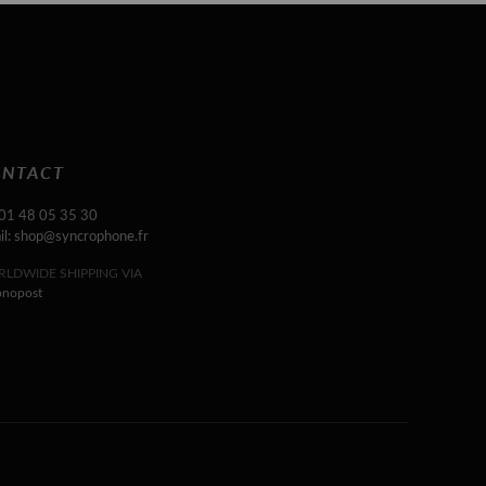
NTACT
 01 48 05 35 30
il: shop@syncrophone.fr
LDWIDE SHIPPING VIA
onopost