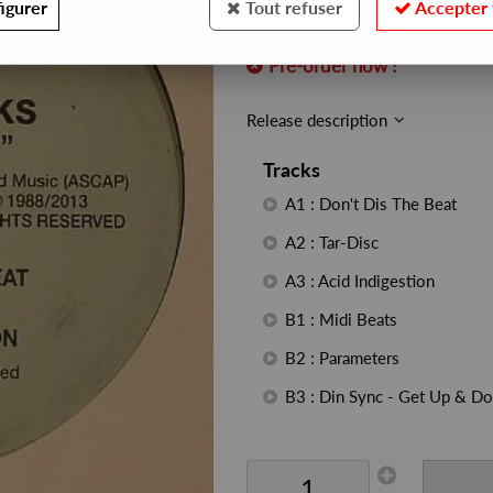
igurer
Tout refuser
Accepter 
REF. :
ML2219
Pre-order now !
Release description
Tracks
A1 : Don't Dis The Beat
A2 : Tar-Disc
A3 : Acid Indigestion
B1 : Midi Beats
B2 : Parameters
B3 : Din Sync - Get Up & Do