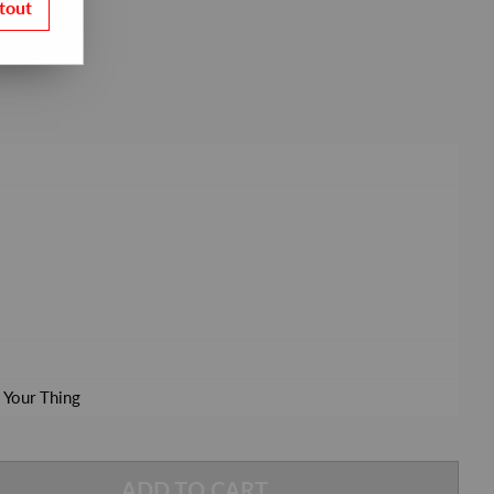
tout
 Your Thing
ADD TO CART