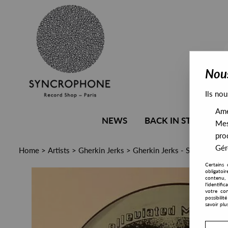
Nous
Ils nou
Amél
NEWS
BACK IN STOCK
Mes
pro
Gére
Home
>
Artists
>
Gherkin Jerks
>
Gherkin Jerks - Stomp The 
Certains 
obligatoi
contenu, 
l'identifi
votre con
possibili
savoir plu