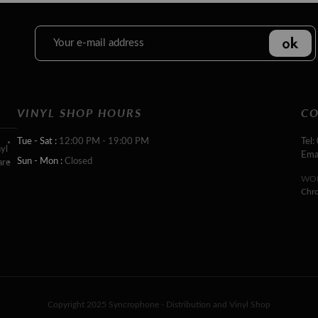
VINYL SHOP HOURS
CO
Tue - Sat :
12:00 PM - 19:00 PM
Tel:
yl
Ema
Sun - Mon :
Closed
are
WOR
Chr
Copyright 2025 Syncrophone - Distribution and Vinyl Shop