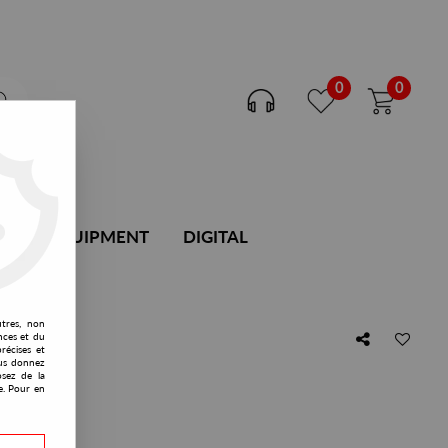
0
0
DJ EQUIPMENT
DIGITAL
utres, non
nces et du
récises et
vous donnez
osez de la
e. Pour en