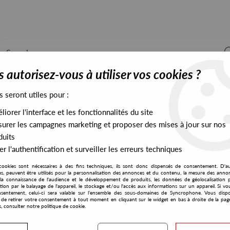
 autorisez-vous à utiliser vos cookies ?
s seront utiles pour :
iorer l'interface et les fonctionnalités du site
ALL STOCK
EXCLUSIVES
PRESALES EXCLUSIVES
urer les campagnes marketing et proposer des mises à jour sur nos
duits
r l'authentification et surveiller les erreurs techniques
Beat Ep
cookies sont nécessaires à des fins techniques, ils sont donc dispensés de consentement. D'a
Alleviated
res, peuvent être utilisés pour la personnalisation des annonces et du contenu, la mesure des anno
la connaissance de l'audience et le développement de produits, les données de géolocalisation p
Gherkin Jerks
cation par le balayage de l'appareil, le stockage et/ou l'accès aux informations sur un appareil. Si 
sentement, celui-ci sera valable sur l’ensemble des sous-domaines de Syncrophone. Vous disp
Stomp The Beat Ep
té de retirer votre consentement à tout moment en cliquant sur le widget en bas à droite de la pag
s, consulter notre politique de cookie.
11
,
00
€
incl. taxes