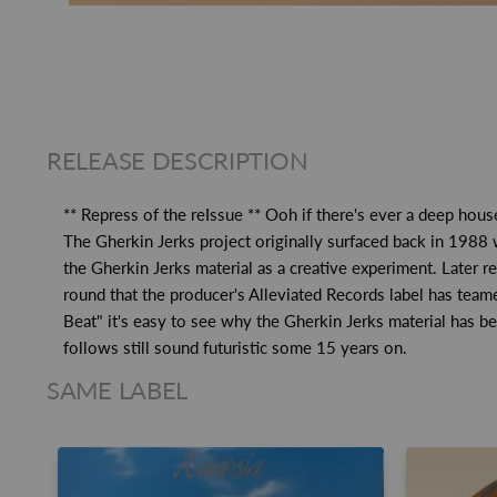
RELEASE DESCRIPTION
** Repress of the reIssue ** Ooh if there's ever a deep hou
The Gherkin Jerks project originally surfaced back in 1988
the Gherkin Jerks material as a creative experiment. Later 
round that the producer's Alleviated Records label has team
Beat" it's easy to see why the Gherkin Jerks material has b
follows still sound futuristic some 15 years on.
SAME LABEL