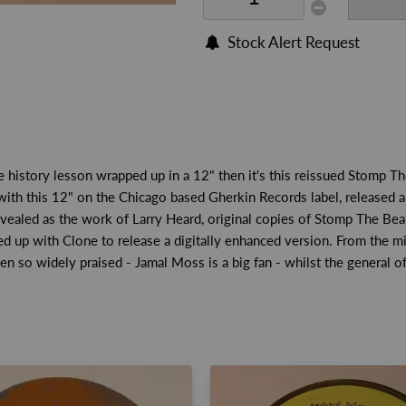
Stock Alert Request
se history lesson wrapped up in a 12" then it's this reissued Stomp 
 with this 12" on the Chicago based Gherkin Records label, release
revealed as the work of Larry Heard, original copies of Stomp The Bea
ed up with Clone to release a digitally enhanced version. From the 
een so widely praised - Jamal Moss is a big fan - whilst the genera