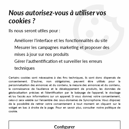
0
Nous autorisez-vous à utiliser vos
cookies ?
Ils nous seront utiles pour :
Home
>
Artists
>
Nacho Marco
>
Nacho Marco - Colors in dub vol.
1 (incl. Satoshi Tomiie remix)
Améliorer l'interface et les fonctionnalités du site
Mesurer les campagnes marketing et proposer des
mises à jour sur nos produits
Gérer l'authentification et surveiller les erreurs
techniques
Certains cookies sont nécessaires à des fins techniques, ils sont donc dispensés de
consentement. D'autres, non obligatoires, peuvent être utilisés pour la
personnalisation des annonces et du contenu, la mesure des annonces et du contenu,
la connaissance de l'audience et le développement de produits, les données de
géolocalisation précises et l'identification par le balayage de l'appareil, le stockage
et/ou l'accès aux informations sur un appareil. Si vous donnez votre consentement,
celui-ci sera valable sur l’ensemble des sous-domaines de Syncrophone. Vous disposez
de la possibilité de retirer votre consentement à tout moment en cliquant sur le
widget en bas à droite de la page. Pour en savoir plus, consulter notre politique de
cookie.
Configurer