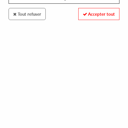
Tout refuser
Accepter tout
Phonogramme
Nacho Marco
Colors in dub vol. 1 (incl. Satoshi Tomiie remix)
15
,
90
€
incl. taxes
REF. :
PHONOGRAMME71