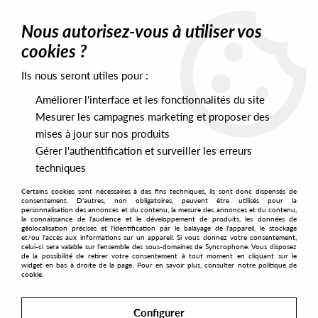
0
Nous autorisez-vous à utiliser vos
cookies ?
Ils nous seront utiles pour :
Home
>
Artists
>
Reedale Rise
>
Reedale Rise - Eternal Return
Améliorer l'interface et les fonctionnalités du site
Mesurer les campagnes marketing et proposer des
mises à jour sur nos produits
Gérer l'authentification et surveiller les erreurs
techniques
Certains cookies sont nécessaires à des fins techniques, ils sont donc dispensés de
consentement. D'autres, non obligatoires, peuvent être utilisés pour la
personnalisation des annonces et du contenu, la mesure des annonces et du contenu,
la connaissance de l'audience et le développement de produits, les données de
géolocalisation précises et l'identification par le balayage de l'appareil, le stockage
et/ou l'accès aux informations sur un appareil. Si vous donnez votre consentement,
celui-ci sera valable sur l’ensemble des sous-domaines de Syncrophone. Vous disposez
de la possibilité de retirer votre consentement à tout moment en cliquant sur le
widget en bas à droite de la page. Pour en savoir plus, consulter notre politique de
cookie.
Configurer