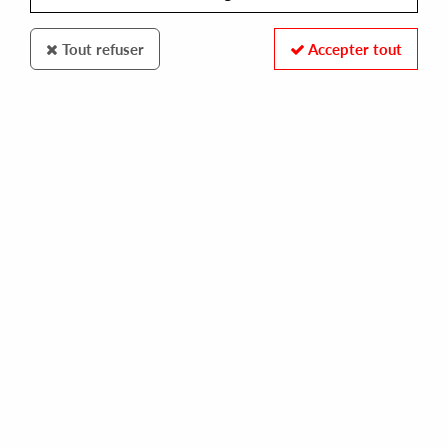
Tout refuser
Accepter tout
Frustrated Funk
Reedale Rise
Eternal Return
18
,
00
€
incl. taxes
REF. :
FR-039
In stock
Tracks