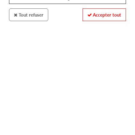
Tout refuser
Accepter tout
Frustrated Funk
Reedale Rise
Doing Regular Things
11
,
00
€
incl. taxes
REF. :
FR-055
Pre-order now !
Tracks