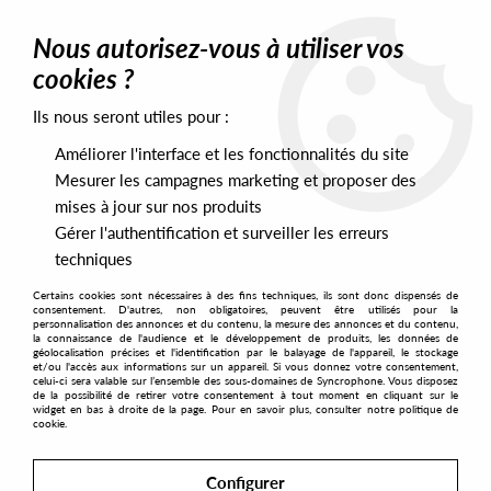
0
Nous autorisez-vous à utiliser vos
cookies ?
Ils nous seront utiles pour :
Home
>
Artists
>
Reedale Rise
>
Reedale Rise - Doing Regular
Things
Améliorer l'interface et les fonctionnalités du site
Mesurer les campagnes marketing et proposer des
mises à jour sur nos produits
Gérer l'authentification et surveiller les erreurs
techniques
Certains cookies sont nécessaires à des fins techniques, ils sont donc dispensés de
consentement. D'autres, non obligatoires, peuvent être utilisés pour la
personnalisation des annonces et du contenu, la mesure des annonces et du contenu,
la connaissance de l'audience et le développement de produits, les données de
géolocalisation précises et l'identification par le balayage de l'appareil, le stockage
et/ou l'accès aux informations sur un appareil. Si vous donnez votre consentement,
celui-ci sera valable sur l’ensemble des sous-domaines de Syncrophone. Vous disposez
de la possibilité de retirer votre consentement à tout moment en cliquant sur le
widget en bas à droite de la page. Pour en savoir plus, consulter notre politique de
cookie.
Configurer