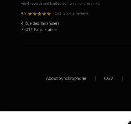
vinyl records and limited edition vinyl pressings.
4.9
- 161 Google reviews
4 Rue des Taillandiers
75011 Paris, France
About Synchrophone
|
CGV
|