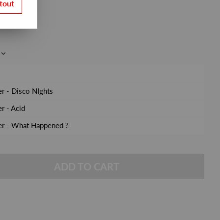
tout
r - Disco NIghts
r - Acid
r - What Happened ?
ADD TO CART