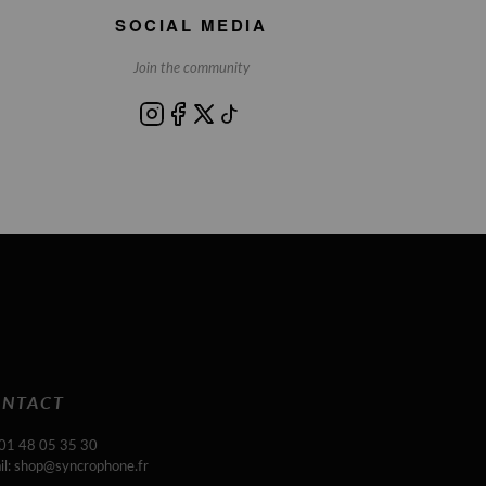
SOCIAL MEDIA
Join the community
NTACT
 01 48 05 35 30
il: shop@syncrophone.fr