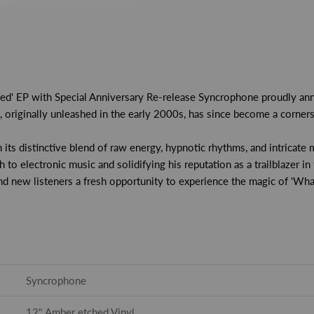
' EP with Special Anniversary Re-release Syncrophone proudly anno
 originally unleashed in the early 2000s, has since become a corners
s distinctive blend of raw energy, hypnotic rhythms, and intricate m
to electronic music and solidifying his reputation as a trailblazer in
and new listeners a fresh opportunity to experience the magic of 'Wha
Syncrophone
12" Amber etched Vinyl