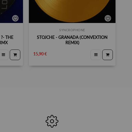
SYNCROPHONE
?- THE
STOJCHE - GRANADA (CONVEXTION
 RMX
REMIX)
15,90 €