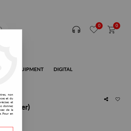
0
0
DJ EQUIPMENT
DIGITAL
utres, non
nces et du
récises et
ke Baxter)
vous donnez
osez de la
e. Pour en