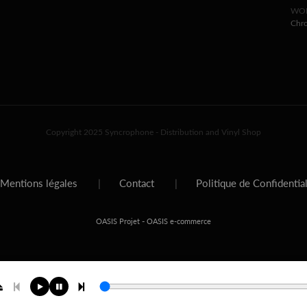
WOR
Chr
Copyright 2025 Syncrophone - Distribution and Vinyl Shop
Mentions légales
|
Contact
|
Politique de Confidentia
-
OASIS Projet
OASIS e-commerce