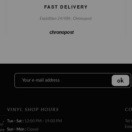
FAST DELIVERY
Expédition 24/48h : Chronopost
chronopost
VINYL SHOP HOURS
CO
Tue - Sat :
12:00 PM - 19:00 PM
Tel:
yl
Ema
Sun - Mon :
Closed
are