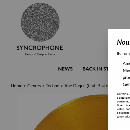
Nous
Ils nou
Amél
NEWS
BACK IN STOCK
Mes
pro
Gére
Home
>
Genres
>
Techno
>
Abe Duque (feat. Blake Baxter) -
Certains 
obligatoi
contenu, 
l'identifi
votre con
possibili
savoir plu