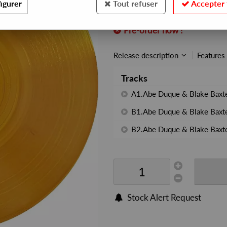
igurer
Tout refuser
Accepter 
REF. :
SYNCRO50
Pre-order now !
Release description
Features
Tracks
A1.Abe Duque & Blake Baxte
B1.Abe Duque & Blake Baxte
B2.Abe Duque & Blake Baxte
Stock Alert Request