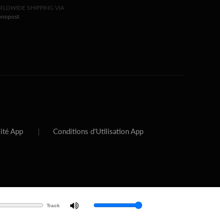
LDWIDE SHIPPING VIA
onopost
lité App
|
Conditions d'Utilisation App
Track