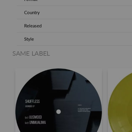
Country
Released
Style
SAME LABEL