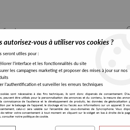
 autorisez-vous à utiliser vos cookies ?
s seront utiles pour :
iorer l'interface et les fonctionnalités du site
ALL STOCK
EXCLUSIVES
PRESALES EXCLUSIVES
urer les campagnes marketing et proposer des mises à jour sur nos
duits
r l'authentification et surveiller les erreurs techniques
 What Happened ?
cookies sont nécessaires à des fins techniques, ils sont donc dispensés de consentement. D'a
Syncrophone
res, peuvent être utilisés pour la personnalisation des annonces et du contenu, la mesure des anno
la connaissance de l'audience et le développement de produits, les données de géolocalisation p
Abe Duque (feat. Bla
cation par le balayage de l'appareil, le stockage et/ou l'accès aux informations sur un appareil. Si 
sentement, celui-ci sera valable sur l’ensemble des sous-domaines de Syncrophone. Vous disp
What Happened ?
té de retirer votre consentement à tout moment en cliquant sur le widget en bas à droite de la pag
s, consulter notre politique de cookie.
15
,
90
€
incl. taxes