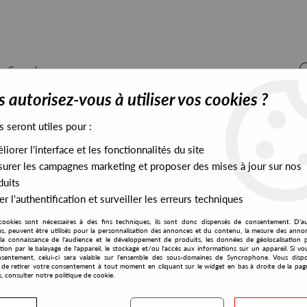
 autorisez-vous à utiliser vos cookies ?
s seront utiles pour :
iorer l'interface et les fonctionnalités du site
ALL STOCK
EXCLUSIVES
PRESALES EXCLUSIVES
urer les campagnes marketing et proposer des mises à jour sur nos
duits
r l'authentification et surveiller les erreurs techniques
emix) - Holding On
cookies sont nécessaires à des fins techniques, ils sont donc dispensés de consentement. D'a
Phonogramme
res, peuvent être utilisés pour la personnalisation des annonces et du contenu, la mesure des anno
la connaissance de l'audience et le développement de produits, les données de géolocalisation p
DJ Steaw (Original +
cation par le balayage de l'appareil, le stockage et/ou l'accès aux informations sur un appareil. Si 
sentement, celui-ci sera valable sur l’ensemble des sous-domaines de Syncrophone. Vous disp
Holding On
té de retirer votre consentement à tout moment en cliquant sur le widget en bas à droite de la pag
s, consulter notre politique de cookie.
15
,
90
€
incl. taxes