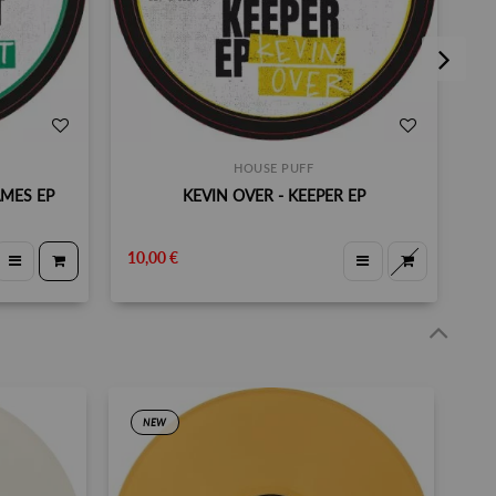
HOUSE PUFF
AMES EP
KEVIN OVER - KEEPER EP
D
10,00 €
10
NEW