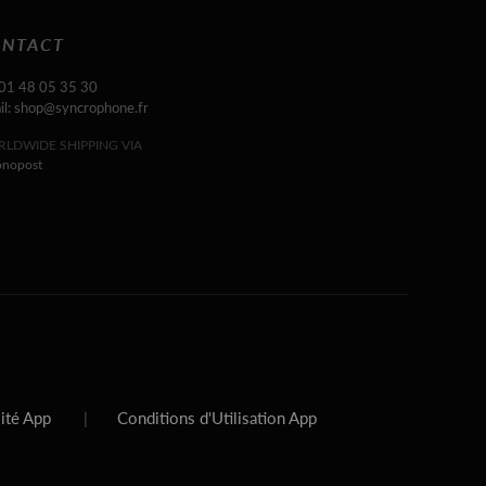
NTACT
 01 48 05 35 30
il: shop@syncrophone.fr
LDWIDE SHIPPING VIA
onopost
lité App
|
Conditions d'Utilisation App