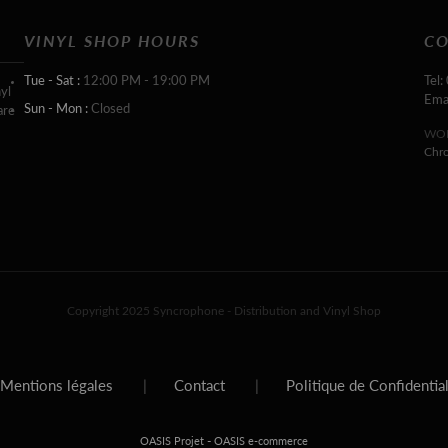
VINYL SHOP HOURS
CO
Tue - Sat :
12:00 PM - 19:00 PM
Tel:
yl
Ema
Sun - Mon :
Closed
are
WOR
Chr
Copyright 2025 Syncrophone - Distribution and Vinyl Shop
Mentions légales
|
Contact
|
Politique de Confidentia
-
OASIS Projet
OASIS e-commerce