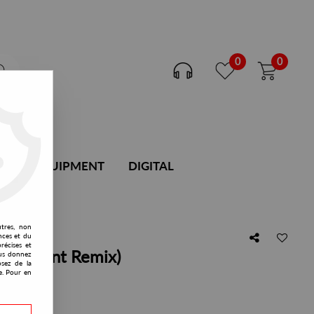
0
0
DJ EQUIPMENT
DIGITAL
utres, non
nces et du
récises et
 Ron Trent Remix)
vous donnez
osez de la
e. Pour en