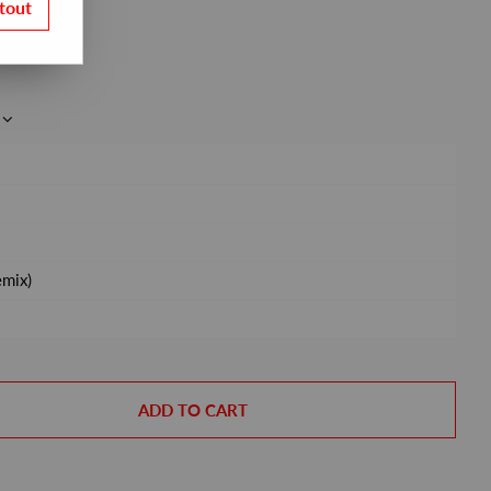
tout
emix)
ADD TO CART