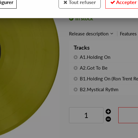
igurer
Tout refuser
Accepter 
REF. :
PHONOGRAMME52
In stock
Release description
Features
Tracks
A1.Holding On
A2.Got To Be
B1.Holding On (Ron Trent R
B2.Mystical Rythm