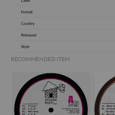
Label
Format
Country
Released
Style
RECOMMENDED ITEM