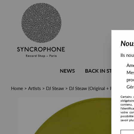
Nous
Ils nou
Amél
NEWS
BACK IN STOCK
Mes
pro
Gére
Home
>
Artists
>
DJ Steaw
>
DJ Steaw (Original + Ron Trent R
Certains 
obligatoi
contenu, 
l'identifi
votre con
possibili
savoir plu