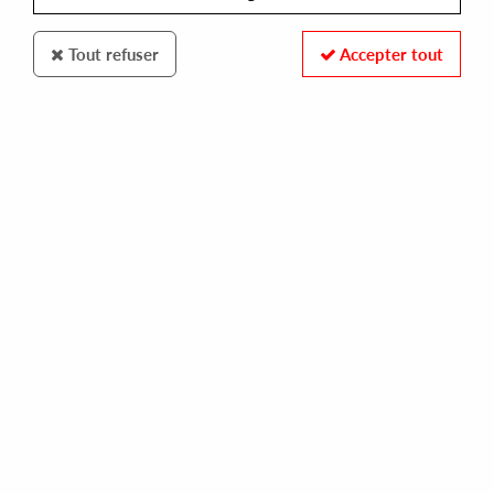
Tout refuser
Accepter tout
Phonogramme
Rick Wade, Gari Romalis, Vakula,
Jacksonville
Various Vol.2
15
,
90
€
incl. taxes