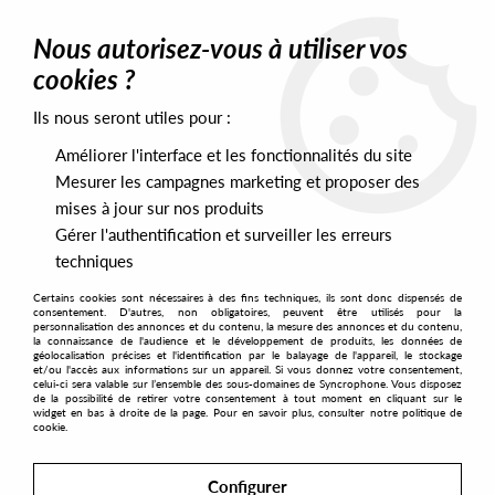
0
Nous autorisez-vous à utiliser vos
cookies ?
Ils nous seront utiles pour :
Home
>
Artists
>
Rick Wade
>
Rick Wade, Gari Romalis, Vakula,
Jacksonville - Various Vol.2
Améliorer l'interface et les fonctionnalités du site
Mesurer les campagnes marketing et proposer des
mises à jour sur nos produits
Gérer l'authentification et surveiller les erreurs
techniques
Certains cookies sont nécessaires à des fins techniques, ils sont donc dispensés de
consentement. D'autres, non obligatoires, peuvent être utilisés pour la
personnalisation des annonces et du contenu, la mesure des annonces et du contenu,
la connaissance de l'audience et le développement de produits, les données de
géolocalisation précises et l'identification par le balayage de l'appareil, le stockage
et/ou l'accès aux informations sur un appareil. Si vous donnez votre consentement,
celui-ci sera valable sur l’ensemble des sous-domaines de Syncrophone. Vous disposez
de la possibilité de retirer votre consentement à tout moment en cliquant sur le
widget en bas à droite de la page. Pour en savoir plus, consulter notre politique de
cookie.
Configurer