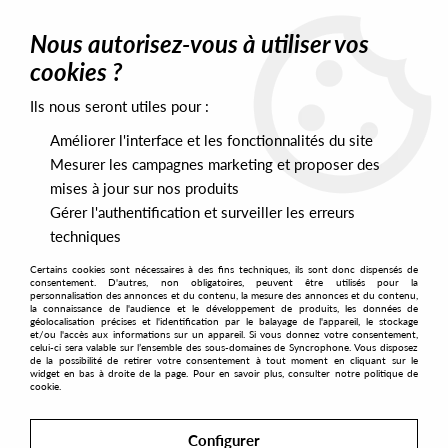
0
Nous autorisez-vous à utiliser vos
cookies ?
Ils nous seront utiles pour :
Home
>
Artists
>
Anané
Améliorer l'interface et les fonctionnalités du site
Anané
Mesurer les campagnes marketing et proposer des
mises à jour sur nos produits
Gérer l'authentification et surveiller les erreurs
SORT & FILTER
techniques
Certains cookies sont nécessaires à des fins techniques, ils sont donc dispensés de
PRESALES EXCLUSIVES
consentement. D'autres, non obligatoires, peuvent être utilisés pour la
personnalisation des annonces et du contenu, la mesure des annonces et du contenu,
la connaissance de l'audience et le développement de produits, les données de
géolocalisation précises et l'identification par le balayage de l'appareil, le stockage
No match found
et/ou l'accès aux informations sur un appareil. Si vous donnez votre consentement,
celui-ci sera valable sur l’ensemble des sous-domaines de Syncrophone. Vous disposez
de la possibilité de retirer votre consentement à tout moment en cliquant sur le
widget en bas à droite de la page. Pour en savoir plus, consulter notre politique de
cookie.
Configurer