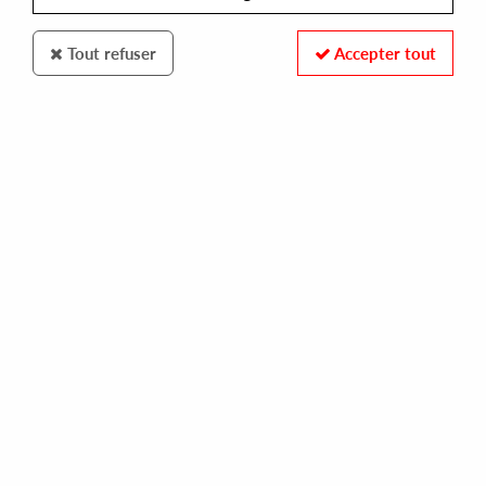
Tout refuser
Accepter tout
100% SECURE PAYMENT
Paiement sécurisé par carte bancaire et PayPal
FAST DELIVERY
Expédition 24/48h : Chronopost