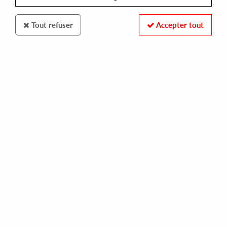
Tout refuser
Accepter tout
100% SECURE PAYMENT
Paiement sécurisé par carte bancaire et PayPal
FAST DELIVERY
Expédition 24/48h : Chronopost