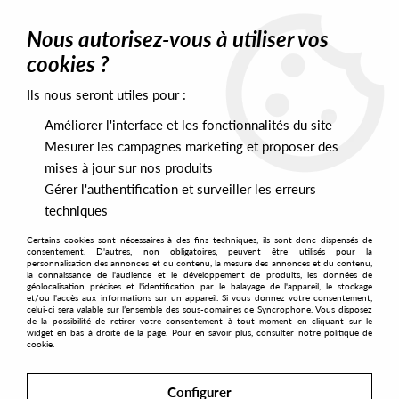
0
Nous autorisez-vous à utiliser vos
cookies ?
Ils nous seront utiles pour :
Home
>
Artists
>
Angel-A
Améliorer l'interface et les fonctionnalités du site
Angel-A
Mesurer les campagnes marketing et proposer des
mises à jour sur nos produits
Gérer l'authentification et surveiller les erreurs
SORT & FILTER
techniques
Certains cookies sont nécessaires à des fins techniques, ils sont donc dispensés de
PRESALES EXCLUSIVES
consentement. D'autres, non obligatoires, peuvent être utilisés pour la
personnalisation des annonces et du contenu, la mesure des annonces et du contenu,
la connaissance de l'audience et le développement de produits, les données de
géolocalisation précises et l'identification par le balayage de l'appareil, le stockage
No match found
et/ou l'accès aux informations sur un appareil. Si vous donnez votre consentement,
celui-ci sera valable sur l’ensemble des sous-domaines de Syncrophone. Vous disposez
de la possibilité de retirer votre consentement à tout moment en cliquant sur le
widget en bas à droite de la page. Pour en savoir plus, consulter notre politique de
cookie.
Configurer