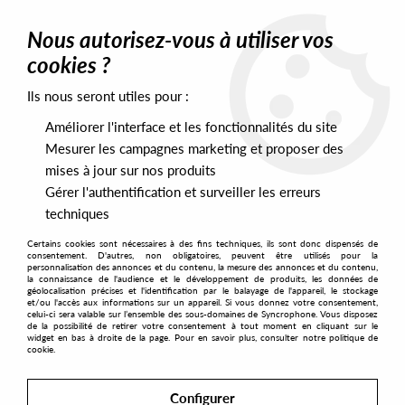
0
Nous autorisez-vous à utiliser vos
cookies ?
Ils nous seront utiles pour :
Home
>
Artists
>
Awida
Améliorer l'interface et les fonctionnalités du site
Awida
Mesurer les campagnes marketing et proposer des
mises à jour sur nos produits
Gérer l'authentification et surveiller les erreurs
SORT & FILTER
techniques
Certains cookies sont nécessaires à des fins techniques, ils sont donc dispensés de
PRESALES EXCLUSIVES
consentement. D'autres, non obligatoires, peuvent être utilisés pour la
personnalisation des annonces et du contenu, la mesure des annonces et du contenu,
la connaissance de l'audience et le développement de produits, les données de
géolocalisation précises et l'identification par le balayage de l'appareil, le stockage
No match found
et/ou l'accès aux informations sur un appareil. Si vous donnez votre consentement,
celui-ci sera valable sur l’ensemble des sous-domaines de Syncrophone. Vous disposez
de la possibilité de retirer votre consentement à tout moment en cliquant sur le
widget en bas à droite de la page. Pour en savoir plus, consulter notre politique de
cookie.
Configurer