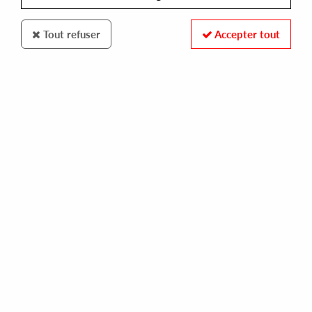
Tout refuser
Accepter tout
100% SECURE PAYMENT
Paiement sécurisé par carte bancaire et PayPal
FAST DELIVERY
Expédition 24/48h : Chronopost