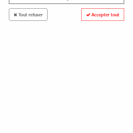
Tout refuser
Accepter tout
100% SECURE PAYMENT
Paiement sécurisé par carte bancaire et PayPal
FAST DELIVERY
Expédition 24/48h : Chronopost