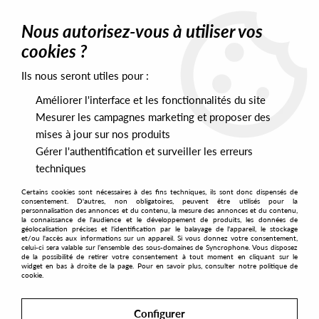
0
Nous autorisez-vous à utiliser vos
cookies ?
Ils nous seront utiles pour :
Home
>
Artists
>
Betonkust
Améliorer l'interface et les fonctionnalités du site
Betonkust
Mesurer les campagnes marketing et proposer des
mises à jour sur nos produits
Gérer l'authentification et surveiller les erreurs
SORT & FILTER
techniques
Certains cookies sont nécessaires à des fins techniques, ils sont donc dispensés de
PRESALES EXCLUSIVES
consentement. D'autres, non obligatoires, peuvent être utilisés pour la
personnalisation des annonces et du contenu, la mesure des annonces et du contenu,
la connaissance de l'audience et le développement de produits, les données de
géolocalisation précises et l'identification par le balayage de l'appareil, le stockage
No match found
et/ou l'accès aux informations sur un appareil. Si vous donnez votre consentement,
celui-ci sera valable sur l’ensemble des sous-domaines de Syncrophone. Vous disposez
de la possibilité de retirer votre consentement à tout moment en cliquant sur le
widget en bas à droite de la page. Pour en savoir plus, consulter notre politique de
cookie.
Configurer