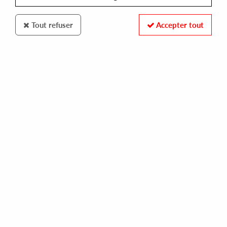
Tout refuser
Accepter tout
100% SECURE PAYMENT
Paiement sécurisé par carte bancaire et PayPal
FAST DELIVERY
Expédition 24/48h : Chronopost