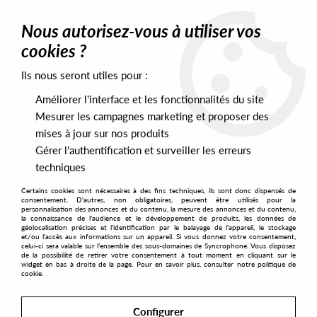
0
Nous autorisez-vous à utiliser vos
cookies ?
Ils nous seront utiles pour :
Home
>
Artists
>
Brendon Moeller
Améliorer l'interface et les fonctionnalités du site
Brendon Moeller
Mesurer les campagnes marketing et proposer des
mises à jour sur nos produits
Gérer l'authentification et surveiller les erreurs
SORT & FILTER
techniques
Certains cookies sont nécessaires à des fins techniques, ils sont donc dispensés de
PRESALES EXCLUSIVES
consentement. D'autres, non obligatoires, peuvent être utilisés pour la
personnalisation des annonces et du contenu, la mesure des annonces et du contenu,
la connaissance de l'audience et le développement de produits, les données de
géolocalisation précises et l'identification par le balayage de l'appareil, le stockage
No match found
et/ou l'accès aux informations sur un appareil. Si vous donnez votre consentement,
celui-ci sera valable sur l’ensemble des sous-domaines de Syncrophone. Vous disposez
de la possibilité de retirer votre consentement à tout moment en cliquant sur le
widget en bas à droite de la page. Pour en savoir plus, consulter notre politique de
cookie.
Configurer