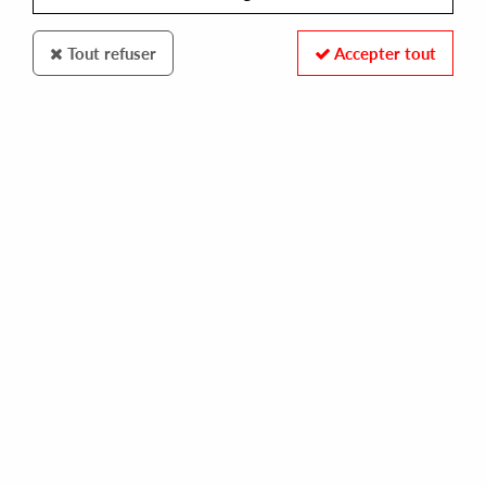
Tout refuser
Accepter tout
100% SECURE PAYMENT
Paiement sécurisé par carte bancaire et PayPal
FAST DELIVERY
Expédition 24/48h : Chronopost