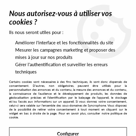
0
Nous autorisez-vous à utiliser vos
cookies ?
Ils nous seront utiles pour :
Home
>
Artists
>
Global Communication (copie)
Améliorer l'interface et les fonctionnalités du site
Global Communication (copie)
Mesurer les campagnes marketing et proposer des
mises à jour sur nos produits
Gérer l'authentification et surveiller les erreurs
SORT & FILTER
techniques
Certains cookies sont nécessaires à des fins techniques, ils sont donc dispensés de
PRESALES EXCLUSIVES
consentement. D'autres, non obligatoires, peuvent être utilisés pour la
personnalisation des annonces et du contenu, la mesure des annonces et du contenu,
la connaissance de l'audience et le développement de produits, les données de
géolocalisation précises et l'identification par le balayage de l'appareil, le stockage
No match found
et/ou l'accès aux informations sur un appareil. Si vous donnez votre consentement,
celui-ci sera valable sur l’ensemble des sous-domaines de Syncrophone. Vous disposez
de la possibilité de retirer votre consentement à tout moment en cliquant sur le
widget en bas à droite de la page. Pour en savoir plus, consulter notre politique de
cookie.
Configurer