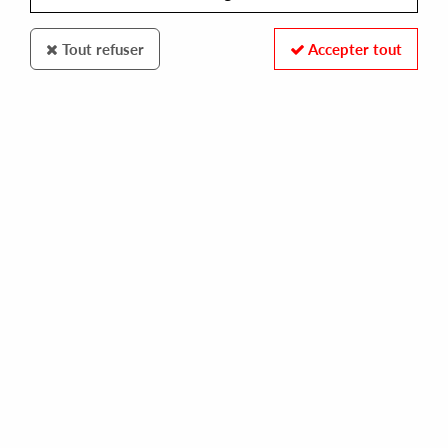
Tout refuser
Accepter tout
100% SECURE PAYMENT
Paiement sécurisé par carte bancaire et PayPal
FAST DELIVERY
Expédition 24/48h : Chronopost