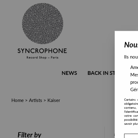
Nous
Ils nou
Amél
NEWS
BACK IN STOCK
Mes
pro
Gére
Home
>
Artists
>
Kaiser
Certains 
obligatoi
contenu, 
l'identifi
votre con
possibili
savoir plu
PRESALE
Filter by