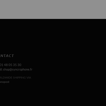
NTACT
 01 48 05 35 30
il: shop@syncrophone.fr
LDWIDE SHIPPING VIA
onopost