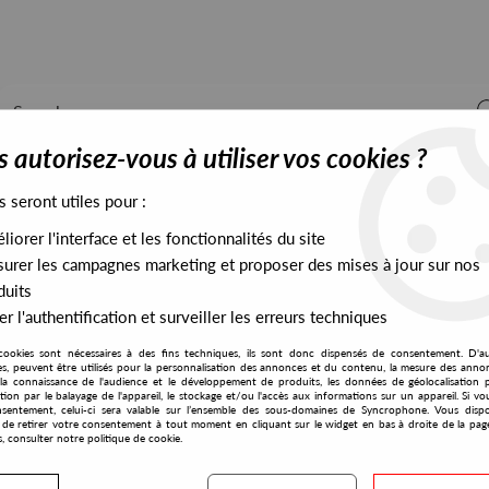
 autorisez-vous à utiliser vos cookies ?
s seront utiles pour :
iorer l'interface et les fonctionnalités du site
ALL STOCK
EXCLUSIVES
PRESALES EXCLUSIVES
urer les campagnes marketing et proposer des mises à jour sur nos
duits
r l'authentification et surveiller les erreurs techniques
cookies sont nécessaires à des fins techniques, ils sont donc dispensés de consentement. D'a
res, peuvent être utilisés pour la personnalisation des annonces et du contenu, la mesure des anno
la connaissance de l'audience et le développement de produits, les données de géolocalisation p
Kaiser
cation par le balayage de l'appareil, le stockage et/ou l'accès aux informations sur un appareil. Si 
sentement, celui-ci sera valable sur l’ensemble des sous-domaines de Syncrophone. Vous disp
té de retirer votre consentement à tout moment en cliquant sur le widget en bas à droite de la pag
s, consulter notre politique de cookie.
S EXCLUSIVES