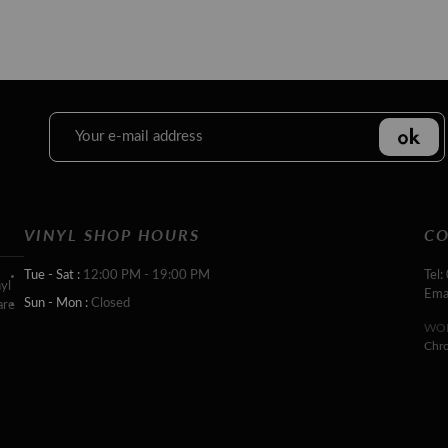
VINYL SHOP HOURS
CO
Tue - Sat :
12:00 PM - 19:00 PM
Tel:
yl
Ema
Sun - Mon :
Closed
are
WOR
Chr