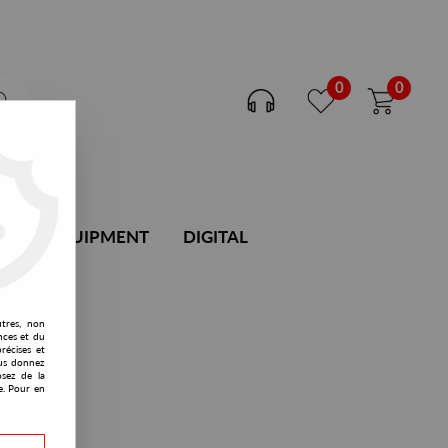
0
0
DJ EQUIPMENT
DIGITAL
utres, non
nces et du
récises et
vous donnez
osez de la
e. Pour en