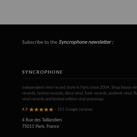
Subscribe to the
Syncrophone newsletter :
SYNCROPHONE
Independent vinyl record store in Paris since 2004. Shop house vin
records, techno records, disco vinyl, funk records, ambient vinyl. R
vinyl records and limited edition vinyl pressings.
4.9
- 161 Google reviews
4 Rue des Taillandiers
75011 Paris, France