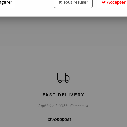
igurer
Tout refuser
Accepter 
No match found
FAST DELIVERY
Expédition 24/48h : Chronopost
chronopost