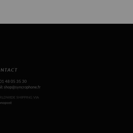
NTACT
 01 48 05 35 30
il: shop@syncrophone.fr
LDWIDE SHIPPING VIA
onopost