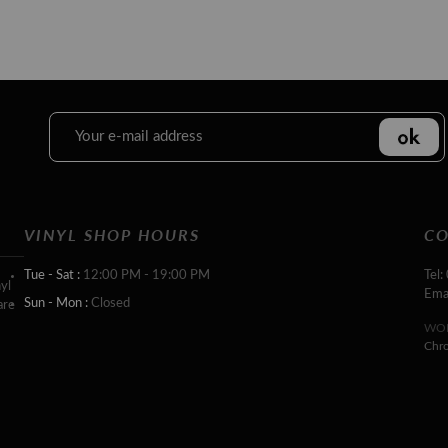
VINYL SHOP HOURS
CO
Tue - Sat :
12:00 PM - 19:00 PM
Tel:
yl
Ema
Sun - Mon :
Closed
are
WOR
Chr