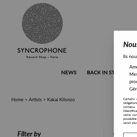
Nous
Ils nou
Amél
NEWS
BACK IN STOCK
Mes
pro
Gére
Home
>
Artists
>
Kakai Kilonzo
Certains 
obligatoi
contenu, 
l'identifi
votre con
possibili
savoir plu
PRESALE
Filter by