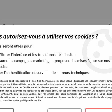
 autorisez-vous à utiliser vos cookies ?
s seront utiles pour :
iorer l'interface et les fonctionnalités du site
ALL STOCK
EXCLUSIVES
PRESALES EXCLUSIVES
urer les campagnes marketing et proposer des mises à jour sur nos
duits
r l'authentification et surveiller les erreurs techniques
cookies sont nécessaires à des fins techniques, ils sont donc dispensés de consentement. D'a
res, peuvent être utilisés pour la personnalisation des annonces et du contenu, la mesure des anno
la connaissance de l'audience et le développement de produits, les données de géolocalisation p
Kakai Kilonzo
cation par le balayage de l'appareil, le stockage et/ou l'accès aux informations sur un appareil. Si 
sentement, celui-ci sera valable sur l’ensemble des sous-domaines de Syncrophone. Vous disp
té de retirer votre consentement à tout moment en cliquant sur le widget en bas à droite de la pag
s, consulter notre politique de cookie.
S EXCLUSIVES