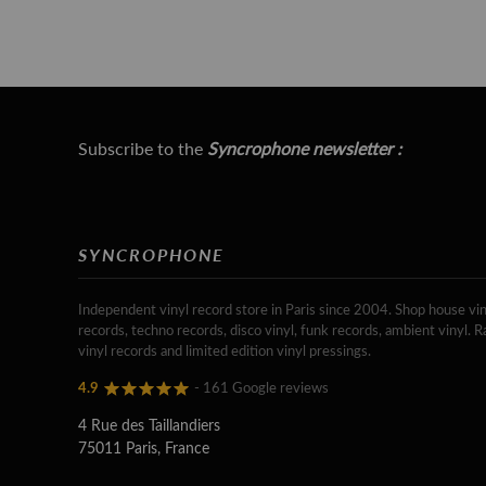
Subscribe to the
Syncrophone newsletter :
SYNCROPHONE
Independent vinyl record store in Paris since 2004. Shop house vin
records, techno records, disco vinyl, funk records, ambient vinyl. R
vinyl records and limited edition vinyl pressings.
4.9
- 161 Google reviews
4 Rue des Taillandiers
75011 Paris, France