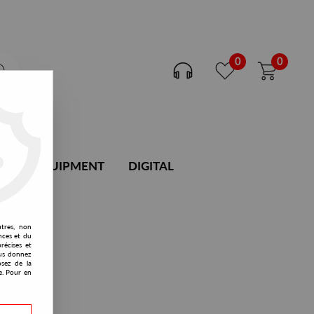
0
0
DJ EQUIPMENT
DIGITAL
utres, non
nces et du
récises et
vous donnez
osez de la
e. Pour en