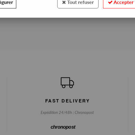
igurer
Tout refuser
Accepter 
No match found
FAST DELIVERY
Expédition 24/48h : Chronopost
chronopost