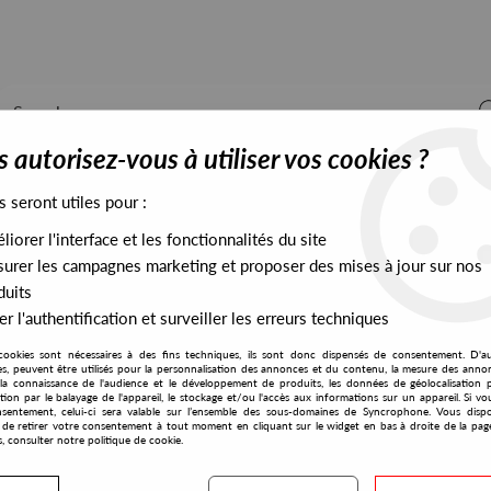
 autorisez-vous à utiliser vos cookies ?
s seront utiles pour :
iorer l'interface et les fonctionnalités du site
ALL STOCK
EXCLUSIVES
PRESALES EXCLUSIVES
urer les campagnes marketing et proposer des mises à jour sur nos
duits
r l'authentification et surveiller les erreurs techniques
cookies sont nécessaires à des fins techniques, ils sont donc dispensés de consentement. D'a
res, peuvent être utilisés pour la personnalisation des annonces et du contenu, la mesure des anno
la connaissance de l'audience et le développement de produits, les données de géolocalisation p
Kodama
cation par le balayage de l'appareil, le stockage et/ou l'accès aux informations sur un appareil. Si 
sentement, celui-ci sera valable sur l’ensemble des sous-domaines de Syncrophone. Vous disp
té de retirer votre consentement à tout moment en cliquant sur le widget en bas à droite de la pag
s, consulter notre politique de cookie.
S EXCLUSIVES