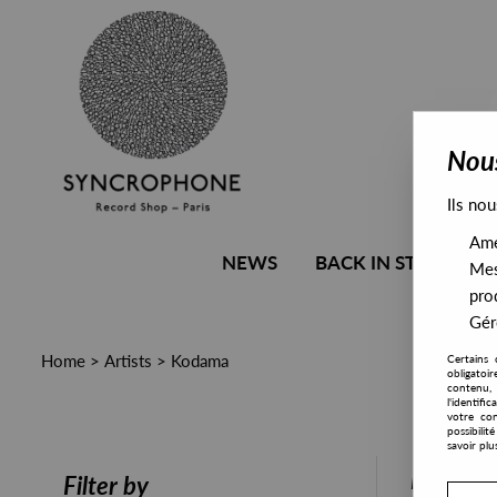
Nous
Ils nou
Amél
NEWS
BACK IN STOCK
Mes
pro
Gére
Home
>
Artists
>
Kodama
Certains 
obligatoi
contenu, 
l'identifi
votre con
possibili
savoir plu
PRESALE
Filter by