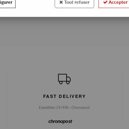
igurer
Tout refuser
Accepter 
No match found
FAST DELIVERY
Expédition 24/48h : Chronopost
chronopost