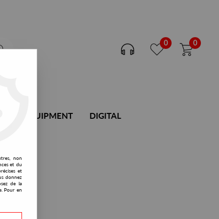
0
0
DJ EQUIPMENT
DIGITAL
utres, non
nces et du
récises et
vous donnez
osez de la
e. Pour en