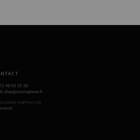
NTACT
 01 48 05 35 30
il: shop@syncrophone.fr
LDWIDE SHIPPING VIA
onopost