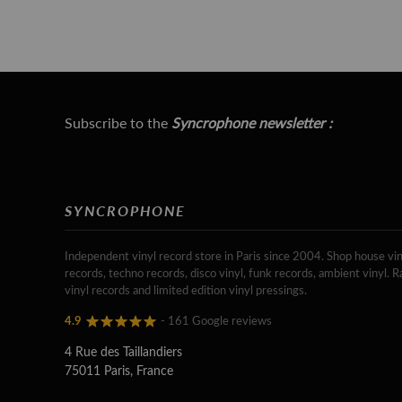
Subscribe to the
Syncrophone newsletter :
SYNCROPHONE
Independent vinyl record store in Paris since 2004. Shop house vin
records, techno records, disco vinyl, funk records, ambient vinyl. R
vinyl records and limited edition vinyl pressings.
4.9
- 161 Google reviews
4 Rue des Taillandiers
75011 Paris, France