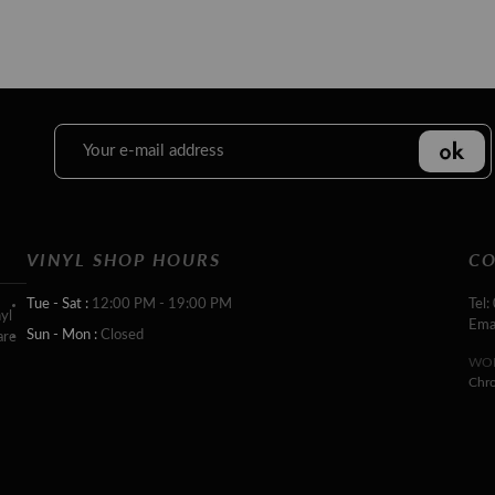
VINYL SHOP HOURS
CO
Tue - Sat :
12:00 PM - 19:00 PM
Tel:
yl
Ema
Sun - Mon :
Closed
are
WOR
Chr