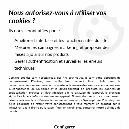
0
Nous autorisez-vous à utiliser vos
cookies ?
Ils nous seront utiles pour :
Home
>
Artists
>
Low Flung
Améliorer l'interface et les fonctionnalités du site
Low Flung
Mesurer les campagnes marketing et proposer des
mises à jour sur nos produits
Gérer l'authentification et surveiller les erreurs
SORT & FILTER
techniques
Certains cookies sont nécessaires à des fins techniques, ils sont donc dispensés de
PRESALES EXCLUSIVES
consentement. D'autres, non obligatoires, peuvent être utilisés pour la
personnalisation des annonces et du contenu, la mesure des annonces et du contenu,
la connaissance de l'audience et le développement de produits, les données de
géolocalisation précises et l'identification par le balayage de l'appareil, le stockage
No match found
et/ou l'accès aux informations sur un appareil. Si vous donnez votre consentement,
celui-ci sera valable sur l’ensemble des sous-domaines de Syncrophone. Vous disposez
de la possibilité de retirer votre consentement à tout moment en cliquant sur le
widget en bas à droite de la page. Pour en savoir plus, consulter notre politique de
cookie.
Configurer