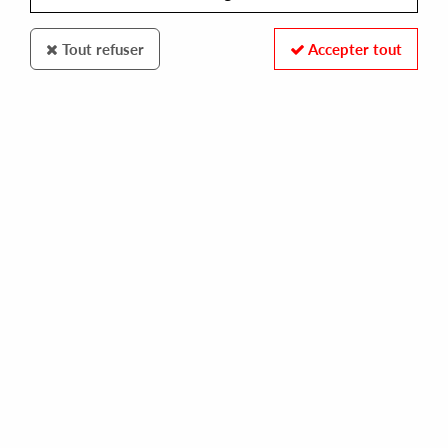
Tout refuser
Accepter tout
100% SECURE PAYMENT
Paiement sécurisé par carte bancaire et PayPal
FAST DELIVERY
Expédition 24/48h : Chronopost