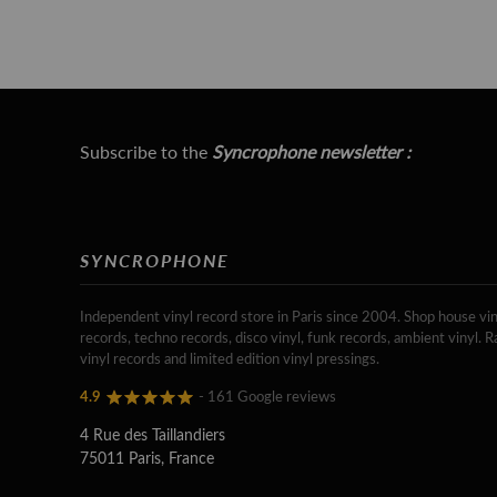
Subscribe to the
Syncrophone newsletter :
SYNCROPHONE
Independent vinyl record store in Paris since 2004. Shop house vin
records, techno records, disco vinyl, funk records, ambient vinyl. R
vinyl records and limited edition vinyl pressings.
4.9
- 161 Google reviews
4 Rue des Taillandiers
75011 Paris, France