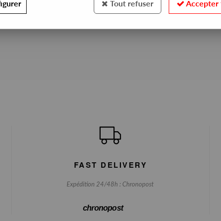
igurer
Tout refuser
Accepter 
No match found
FAST DELIVERY
Expédition 24/48h : Chronopost
chronopost