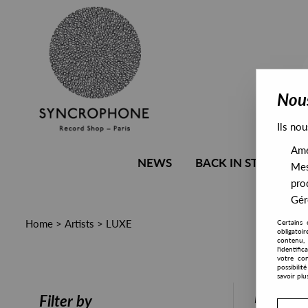
Nous
Ils nou
Amél
NEWS
BACK IN STOCK
Mes
pro
Gére
Home
>
Artists
>
LUXE
Certains 
obligatoi
contenu, 
l'identifi
votre con
possibili
savoir plu
PRESALE
Filter by