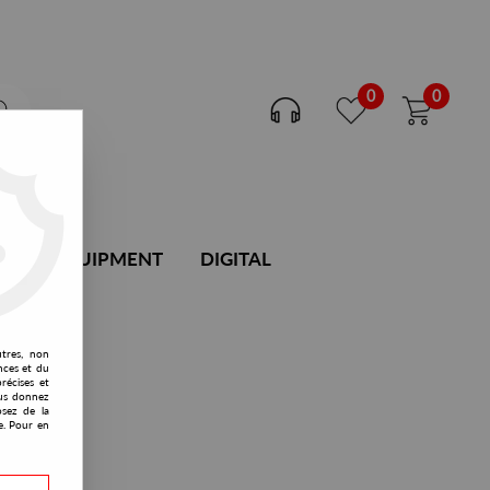
0
0
DJ EQUIPMENT
DIGITAL
utres, non
nces et du
récises et
vous donnez
osez de la
e. Pour en