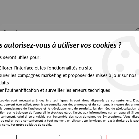
 autorisez-vous à utiliser vos cookies ?
s seront utiles pour :
iorer l'interface et les fonctionnalités du site
ALL STOCK
EXCLUSIVES
PRESALES EXCLUSIVES
urer les campagnes marketing et proposer des mises à jour sur nos
duits
r l'authentification et surveiller les erreurs techniques
cookies sont nécessaires à des fins techniques, ils sont donc dispensés de consentement. D'a
res, peuvent être utilisés pour la personnalisation des annonces et du contenu, la mesure des anno
la connaissance de l'audience et le développement de produits, les données de géolocalisation p
LUXE
cation par le balayage de l'appareil, le stockage et/ou l'accès aux informations sur un appareil. Si 
sentement, celui-ci sera valable sur l’ensemble des sous-domaines de Syncrophone. Vous disp
té de retirer votre consentement à tout moment en cliquant sur le widget en bas à droite de la pag
s, consulter notre politique de cookie.
S EXCLUSIVES