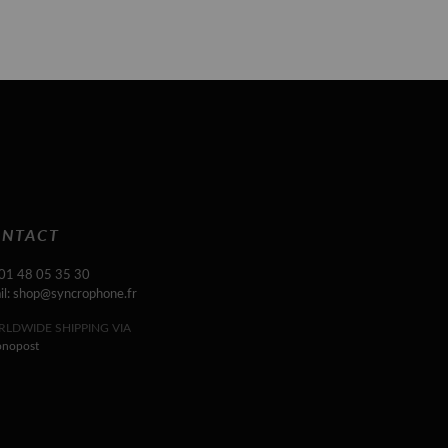
NTACT
 01 48 05 35 30
il: shop@syncrophone.fr
LDWIDE SHIPPING VIA
onopost