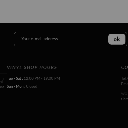
VINYL SHOP HOURS
CO
Tue - Sat :
12:00 PM - 19:00 PM
Tel:
yl
Ema
Sun - Mon :
Closed
are
WOR
Chr