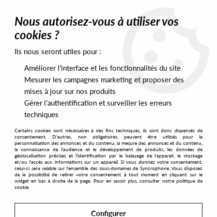
0
Nous autorisez-vous à utiliser vos
cookies ?
Ils nous seront utiles pour :
Home
>
Artists
>
Lwandile
Améliorer l'interface et les fonctionnalités du site
Lwandile
Mesurer les campagnes marketing et proposer des
mises à jour sur nos produits
Gérer l'authentification et surveiller les erreurs
SORT & FILTER
techniques
Certains cookies sont nécessaires à des fins techniques, ils sont donc dispensés de
PRESALES EXCLUSIVES
consentement. D'autres, non obligatoires, peuvent être utilisés pour la
personnalisation des annonces et du contenu, la mesure des annonces et du contenu,
la connaissance de l'audience et le développement de produits, les données de
géolocalisation précises et l'identification par le balayage de l'appareil, le stockage
No match found
et/ou l'accès aux informations sur un appareil. Si vous donnez votre consentement,
celui-ci sera valable sur l’ensemble des sous-domaines de Syncrophone. Vous disposez
de la possibilité de retirer votre consentement à tout moment en cliquant sur le
widget en bas à droite de la page. Pour en savoir plus, consulter notre politique de
cookie.
Configurer