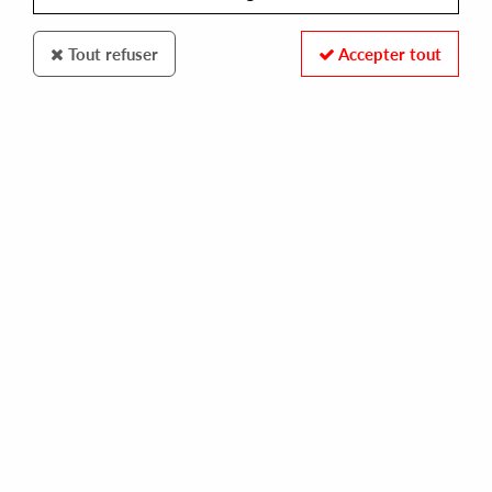
Tout refuser
Accepter tout
100% SECURE PAYMENT
Paiement sécurisé par carte bancaire et PayPal
FAST DELIVERY
Expédition 24/48h : Chronopost