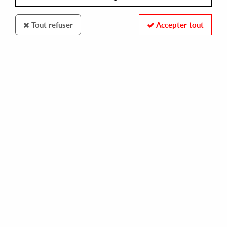
Tout refuser
Accepter tout
100% SECURE PAYMENT
Paiement sécurisé par carte bancaire et PayPal
FAST DELIVERY
Expédition 24/48h : Chronopost