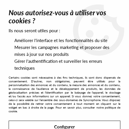
0
Nous autorisez-vous à utiliser vos
cookies ?
Ils nous seront utiles pour :
Home
>
Artists
>
Olorun
Améliorer l'interface et les fonctionnalités du site
Olorun
Mesurer les campagnes marketing et proposer des
mises à jour sur nos produits
Gérer l'authentification et surveiller les erreurs
SORT & FILTER
techniques
Certains cookies sont nécessaires à des fins techniques, ils sont donc dispensés de
PRESALES EXCLUSIVES
consentement. D'autres, non obligatoires, peuvent être utilisés pour la
personnalisation des annonces et du contenu, la mesure des annonces et du contenu,
la connaissance de l'audience et le développement de produits, les données de
géolocalisation précises et l'identification par le balayage de l'appareil, le stockage
No match found
et/ou l'accès aux informations sur un appareil. Si vous donnez votre consentement,
celui-ci sera valable sur l’ensemble des sous-domaines de Syncrophone. Vous disposez
de la possibilité de retirer votre consentement à tout moment en cliquant sur le
widget en bas à droite de la page. Pour en savoir plus, consulter notre politique de
cookie.
Configurer