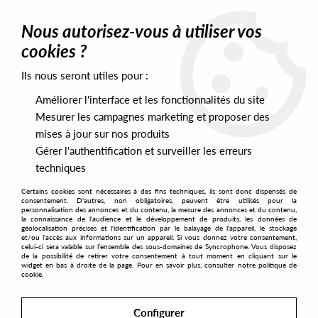
0
Nous autorisez-vous à utiliser vos
cookies ?
Ils nous seront utiles pour :
Home
>
Artists
>
Robert Valera
Améliorer l'interface et les fonctionnalités du site
Robert Valera
Mesurer les campagnes marketing et proposer des
mises à jour sur nos produits
Gérer l'authentification et surveiller les erreurs
SORT & FILTER
techniques
Certains cookies sont nécessaires à des fins techniques, ils sont donc dispensés de
PRESALES EXCLUSIVES
consentement. D'autres, non obligatoires, peuvent être utilisés pour la
personnalisation des annonces et du contenu, la mesure des annonces et du contenu,
la connaissance de l'audience et le développement de produits, les données de
géolocalisation précises et l'identification par le balayage de l'appareil, le stockage
No match found
et/ou l'accès aux informations sur un appareil. Si vous donnez votre consentement,
celui-ci sera valable sur l’ensemble des sous-domaines de Syncrophone. Vous disposez
de la possibilité de retirer votre consentement à tout moment en cliquant sur le
widget en bas à droite de la page. Pour en savoir plus, consulter notre politique de
cookie.
Configurer