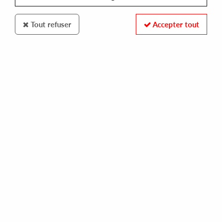
Tout refuser
Accepter tout
100% SECURE PAYMENT
Paiement sécurisé par carte bancaire et PayPal
FAST DELIVERY
Expédition 24/48h : Chronopost