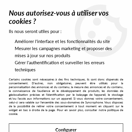
0
Nous autorisez-vous à utiliser vos
cookies ?
Ils nous seront utiles pour :
Home
>
Artists
>
S.M.A.L.L
Améliorer l'interface et les fonctionnalités du site
S.M.A.L.L
Mesurer les campagnes marketing et proposer des
mises à jour sur nos produits
Gérer l'authentification et surveiller les erreurs
SORT & FILTER
techniques
Certains cookies sont nécessaires à des fins techniques, ils sont donc dispensés de
PRESALES EXCLUSIVES
consentement. D'autres, non obligatoires, peuvent être utilisés pour la
personnalisation des annonces et du contenu, la mesure des annonces et du contenu,
la connaissance de l'audience et le développement de produits, les données de
géolocalisation précises et l'identification par le balayage de l'appareil, le stockage
No match found
et/ou l'accès aux informations sur un appareil. Si vous donnez votre consentement,
celui-ci sera valable sur l’ensemble des sous-domaines de Syncrophone. Vous disposez
de la possibilité de retirer votre consentement à tout moment en cliquant sur le
widget en bas à droite de la page. Pour en savoir plus, consulter notre politique de
cookie.
Configurer