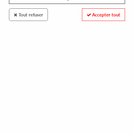
Tout refuser
Accepter tout
100% SECURE PAYMENT
Paiement sécurisé par carte bancaire et PayPal
FAST DELIVERY
Expédition 24/48h : Chronopost