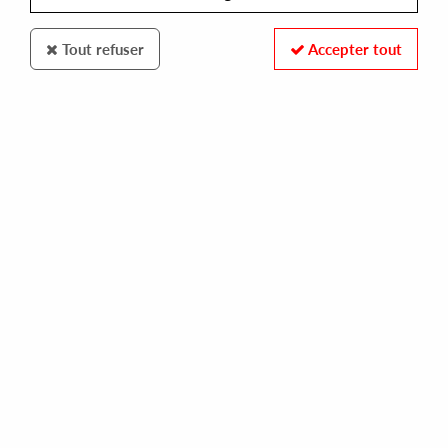
Tout refuser
Accepter tout
100% SECURE PAYMENT
Paiement sécurisé par carte bancaire et PayPal
FAST DELIVERY
Expédition 24/48h : Chronopost