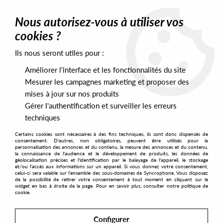
0
Nous autorisez-vous à utiliser vos
cookies ?
Ils nous seront utiles pour :
Home
>
Artists
>
Teslasonic
Améliorer l'interface et les fonctionnalités du site
Teslasonic
Mesurer les campagnes marketing et proposer des
mises à jour sur nos produits
Gérer l'authentification et surveiller les erreurs
SORT & FILTER
techniques
Certains cookies sont nécessaires à des fins techniques, ils sont donc dispensés de
PRESALES EXCLUSIVES
consentement. D'autres, non obligatoires, peuvent être utilisés pour la
personnalisation des annonces et du contenu, la mesure des annonces et du contenu,
la connaissance de l'audience et le développement de produits, les données de
géolocalisation précises et l'identification par le balayage de l'appareil, le stockage
No match found
et/ou l'accès aux informations sur un appareil. Si vous donnez votre consentement,
celui-ci sera valable sur l’ensemble des sous-domaines de Syncrophone. Vous disposez
de la possibilité de retirer votre consentement à tout moment en cliquant sur le
widget en bas à droite de la page. Pour en savoir plus, consulter notre politique de
cookie.
Configurer