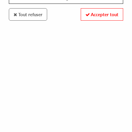
Tout refuser
Accepter tout
100% SECURE PAYMENT
Paiement sécurisé par carte bancaire et PayPal
FAST DELIVERY
Expédition 24/48h : Chronopost