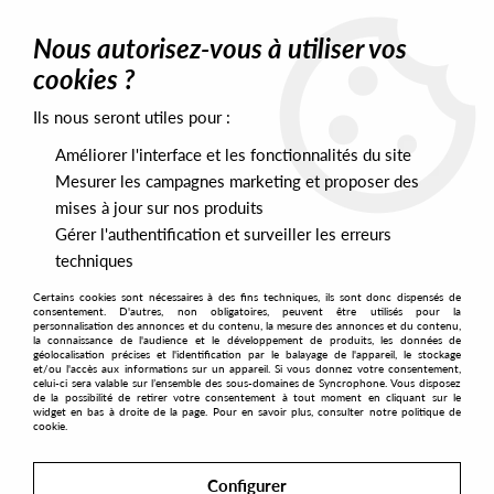
0
Nous autorisez-vous à utiliser vos
cookies ?
Ils nous seront utiles pour :
Home
>
Artists
>
Vladimir Dubyshkin
Améliorer l'interface et les fonctionnalités du site
Vladimir Dubyshkin
Mesurer les campagnes marketing et proposer des
mises à jour sur nos produits
Gérer l'authentification et surveiller les erreurs
SORT & FILTER
techniques
Certains cookies sont nécessaires à des fins techniques, ils sont donc dispensés de
PRESALES EXCLUSIVES
consentement. D'autres, non obligatoires, peuvent être utilisés pour la
personnalisation des annonces et du contenu, la mesure des annonces et du contenu,
la connaissance de l'audience et le développement de produits, les données de
géolocalisation précises et l'identification par le balayage de l'appareil, le stockage
No match found
et/ou l'accès aux informations sur un appareil. Si vous donnez votre consentement,
celui-ci sera valable sur l’ensemble des sous-domaines de Syncrophone. Vous disposez
de la possibilité de retirer votre consentement à tout moment en cliquant sur le
widget en bas à droite de la page. Pour en savoir plus, consulter notre politique de
cookie.
Configurer