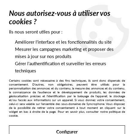
0
Nous autorisez-vous à utiliser vos
cookies ?
Ils nous seront utiles pour :
Home
>
Artists
>
Zdbt
Améliorer l'interface et les fonctionnalités du site
Zdbt
Mesurer les campagnes marketing et proposer des
mises à jour sur nos produits
Gérer l'authentification et surveiller les erreurs
SORT & FILTER
techniques
Certains cookies sont nécessaires à des fins techniques, ils sont donc dispensés de
PRESALES EXCLUSIVES
consentement. D'autres, non obligatoires, peuvent être utilisés pour la
personnalisation des annonces et du contenu, la mesure des annonces et du contenu,
la connaissance de l'audience et le développement de produits, les données de
géolocalisation précises et l'identification par le balayage de l'appareil, le stockage
No match found
et/ou l'accès aux informations sur un appareil. Si vous donnez votre consentement,
celui-ci sera valable sur l’ensemble des sous-domaines de Syncrophone. Vous disposez
de la possibilité de retirer votre consentement à tout moment en cliquant sur le
widget en bas à droite de la page. Pour en savoir plus, consulter notre politique de
cookie.
Configurer