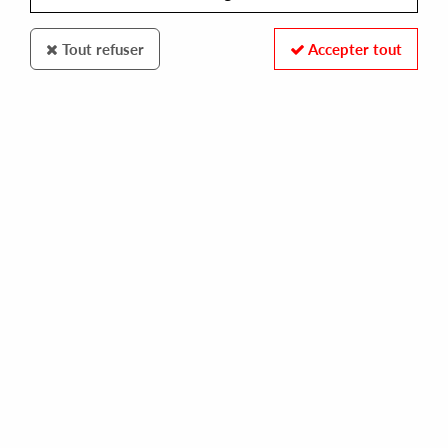
Tout refuser
Accepter tout
100% SECURE PAYMENT
Paiement sécurisé par carte bancaire et PayPal
FAST DELIVERY
Expédition 24/48h : Chronopost